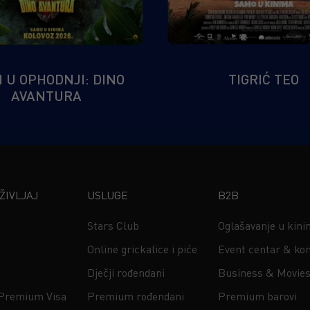
I U OPHODNJI: DINO
TIGRIĆ TEO
AVANTURA
IVLJAJ
USLUGE
B2B
Stars Club
Oglašavanje u kin
Online grickalice i piće
Event centar & kon
Dječji rođendani
Business & Movie
 Premium Visa
Premium rođendani
Premium barovi