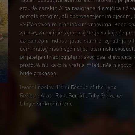
srcu švicarskih Alpa razigrana djevojčica uživ
pomalo strogim, ali dobronamjernim djedom, 
veličanstvenim planinskim vrhovima. Kada spa
zamke, započinje tajno prijateljstvo koje će pro
da pohlepni industrijalac planira izgradnju pil
dom malog risa nego i cijeli planinski ekosus
prijatelja i hrabrog planinskog psa, djevojčic
pustolovinu kako bi vratila mladunče njegovoj ob
bude prekasno.
Izvorni naslov:
Heidi Rescue of the Lynx
Režiser:
Aizea Roca Berridi
,
Toby Schwarz
Uloge:
sinkronizirano