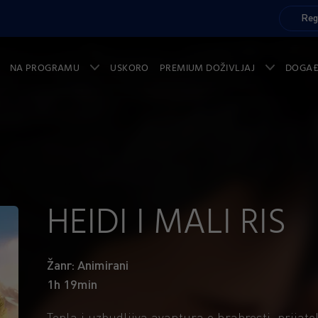
Reg
NA PROGRAMU
USKORO
PREMIUM DOŽIVLJAJ
DOGA
HEIDI I MALI RIS
Žanr: Animirani
1h 19min
Topla i uzbudljiva avantura o hrabrosti, prijate