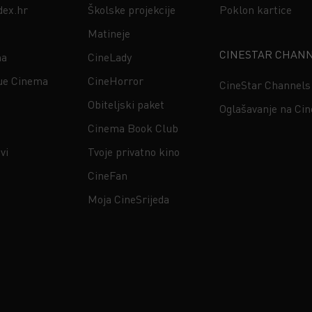
dex.hr
Školske projekcije
Poklon kartice
Matineje
CINESTAR CHAN
na
CineLady
ue Cinema
CineHorror
CineStar Channels
Obiteljski paket
Oglašavanje na Ci
Cinema Book Club
vi
Tvoje privatno kino
CineFan
Moja CineSrijeda