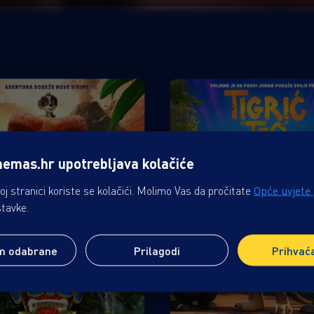
nemas.hr upotrebljava kolačiće
j stranici koriste se kolačići. Molimo Vas da pročitate
Opće uvjete
stavke.
m odabrane
Prilagodi
Prihvać