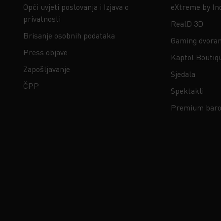
Opći uvjeti poslovanja i Izjava o
eXtreme by In
privatnosti
RealD 3D
Brisanje osobnih podataka
Gaming dvora
Press objave
Kaptol Boutiq
Zapošljavanje
Sjedala
ČPP
Spektakli
Premium baro