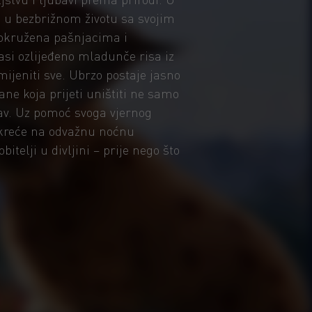
a u bezbrižnom životu sa svojim
okružena pašnjacima i
si ozlijeđeno mladunče risa iz
mijeniti sve. Ubrzo postaje jasno
ane koja prijeti uništiti ne samo
tav. Uz pomoć svoga vjernog
a kreće na odvažnu noćnu
itelji u divljini – prije nego što