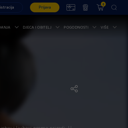
0
istracija
Prijava
ĐANJA
DJECA I OBITELJ
POGODNOSTI
VIŠE
ljstvu i ljubavi prema prirodi. U