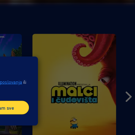
 poslovanja
ili
am sve