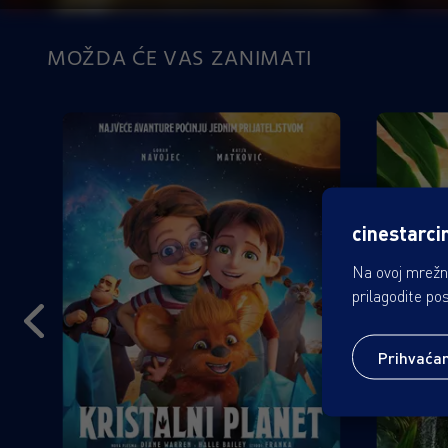
MOŽDA ĆE VAS ZANIMATI
cinestarci
Na ovoj mrežno
prilagodite po
Prihvaća