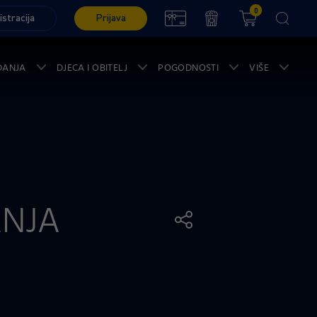
0
istracija
Prijava
ĐANJA
DJECA I OBITELJ
POGODNOSTI
VIŠE
ANJA