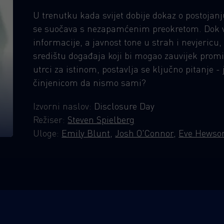
U trenutku kada svijet dobije dokaz o postojan
se suočava s nezapamćenim preokretom. Dok vl
informacije, a javnost tone u strah i nevjericu
središtu događaja koji bi mogao zauvijek promi
utrci za istinom, postavlja se ključno pitanje -
činjenicom da nismo sami?
Izvorni naslov:
Disclosure Day
Režiser:
Steven Spielberg
Uloge:
Emily Blunt
,
Josh O'Connor
,
Eve Hewso