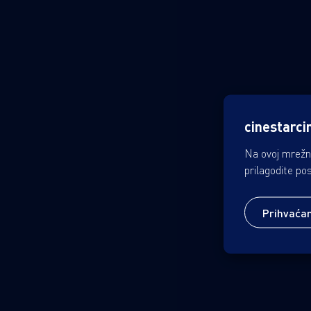
cinestarci
Na ovoj mrežno
prilagodite po
Prihvaća