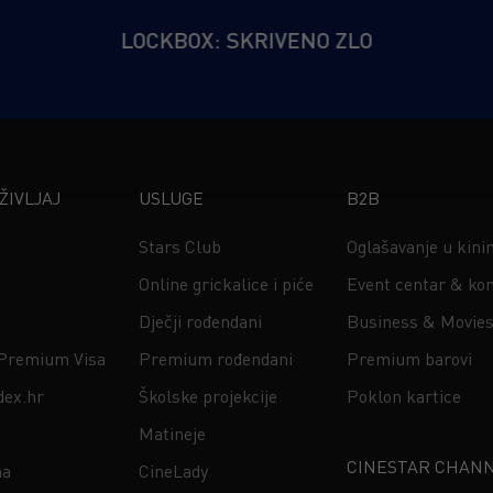
LOCKBOX: SKRIVENO ZLO
IVLJAJ
USLUGE
B2B
Stars Club
Oglašavanje u kin
Online grickalice i piće
Event centar & kon
Dječji rođendani
Business & Movie
 Premium Visa
Premium rođendani
Premium barovi
dex.hr
Školske projekcije
Poklon kartice
Matineje
CINESTAR CHAN
na
CineLady