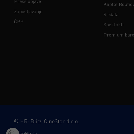
Press objave
Kaptol Boutiq
Zapošljavanje
Sjedala
ČPP
Spektakli
Premium baro
©
HR: Blitz-CineStar d.o.o.