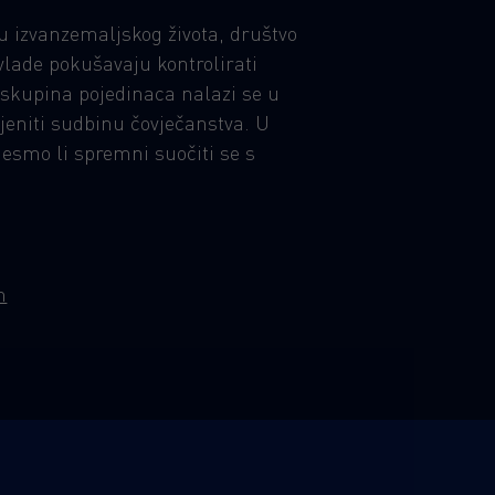
ju izvanzemaljskog života, društvo
ade pokušavaju kontrolirati
, skupina pojedinaca nalazi se u
jeniti sudbinu čovječanstva. U
 jesmo li spremni suočiti se s
n