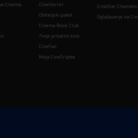
ue Cinema
CineHorror
CineStar Channels
Obiteljski paket
Oglašavanje na Ci
Cinema Book Club
vi
Tvoje privatno kino
CineFan
Moja CineSrijeda