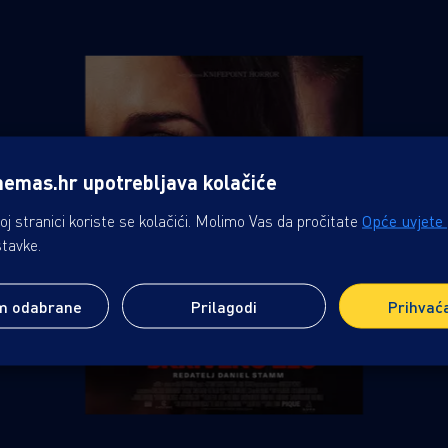
nemas.hr upotrebljava kolačiće
j stranici koriste se kolačići. Molimo Vas da pročitate
Opće uvjete
stavke.
m odabrane
Prilagodi
Prihvać