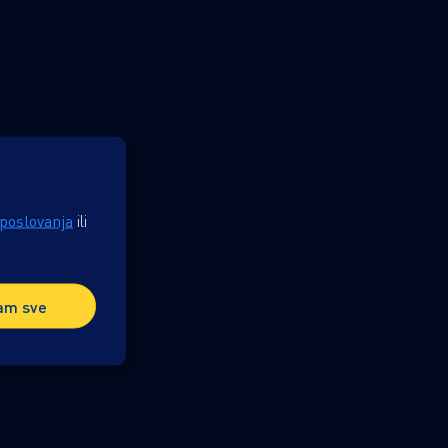
 poslovanja
ili
am sve