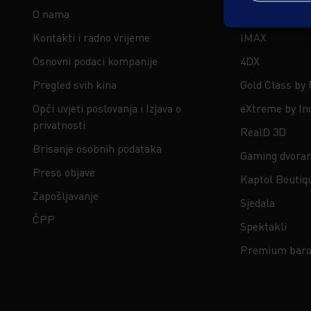
O nama
ScreenX
Kontakti i radno vrijeme
IMAX
Osnovni podaci kompanije
4DX
Pregled svih kina
Gold Class by
Opći uvjeti poslovanja i Izjava o
eXtreme by In
privatnosti
RealD 3D
Brisanje osobnih podataka
Gaming dvora
Press objave
Kaptol Boutiq
Zapošljavanje
Sjedala
ČPP
Spektakli
Premium baro