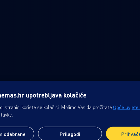
nemas.hr upotrebljava kolačiće
j stranici koriste se kolačići. Molimo Vas da pročitate
Opće uvjete
stavke.
IVLJAJ
USLUGE
B2B
m odabrane
Prilagodi
Prihvać