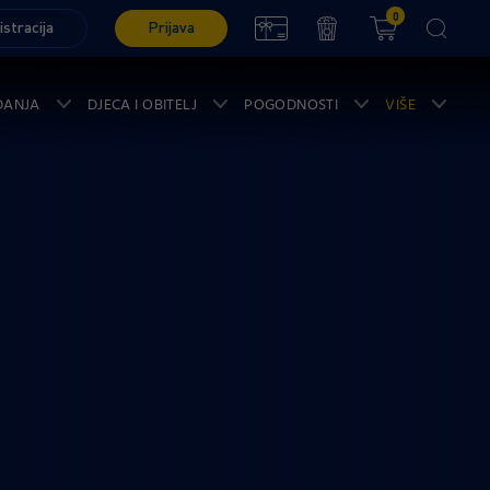
0
istracija
Prijava
ĐANJA
DJECA I OBITELJ
POGODNOSTI
VIŠE