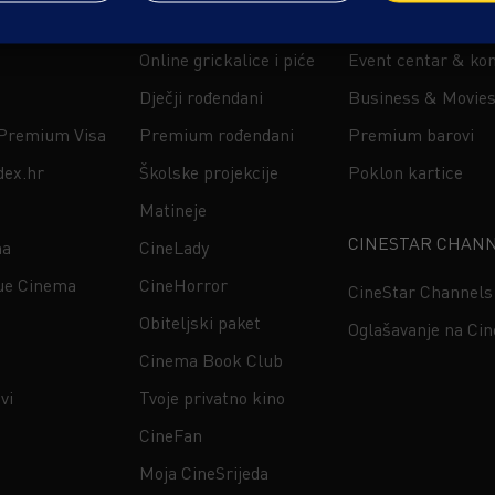
Stars Club
Oglašavanje u kin
Online grickalice i piće
Event centar & kon
Dječji rođendani
Business & Movie
 Premium Visa
Premium rođendani
Premium barovi
dex.hr
Školske projekcije
Poklon kartice
Matineje
CINESTAR CHAN
na
CineLady
ue Cinema
CineHorror
CineStar Channels
Obiteljski paket
Oglašavanje na Ci
Cinema Book Club
vi
Tvoje privatno kino
CineFan
Moja CineSrijeda