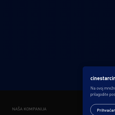
cinestarci
Na ovoj mrežno
prilagodite po
NAŠA KOMPANIJA
PREMIUM DOŽ
Prihvaća