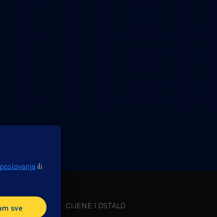
 poslovanja
ili
CIJENE I OSTALO
am sve