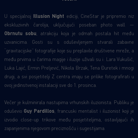
U specijalnoj
Illusion Night
ediciji, CineStar je pripremio niz
ekskluzivnih čarolija, uključujući poseban photo wall —
Obrnutu sobu
, atrakciju koja je odmah postala hit među
uzvanicima. Gosti su s oduševljenjem stvarali zabavne
“gravitacijske” fotografije koje su preplavile društvene mreže, a
među prvima u čarima magije i iluzije uživali su i: Lara Vukušić,
Luka Lajić, Ermin Preljević, Nikola Brzak, Tena Đuretek i mnogi
drugi, a svi posjetitelji Z centra imaju se prilike fotografirati u
ovoj jedinstvenoj instalaciji sve do 1. prosinca.
Večer je kulminirala nastupima vrhunskih iluzionista. Publiku je
oduševio
Guy Pardillos
, francuski mentalist i iluzionist koji je
izvodio close-up trikove među posjetiteljima, ostavljajući ih
zapanjenima njegovom preciznošću i sugestijama.