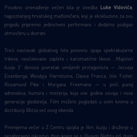
Posebno iznenađenje večeri bila je izvedba
Luke Vidovića
,
najpoznatijeg hrvatskog mađioničara, koji je ekskluzivno za ovu
prigodu pripremio jedinstveni performans i dodatno podigao
atmosferu u dvorani.
Treći nastavak globalnog hita ponovno spaja spektakularne
trikove, neočekivane zaplete i karizmatične likove. „Majstori
iluzije 3“ donose povratak omiljenih protagonista — Jesseja
Eisenberga, Woodyja Harrelsona, Davea Franca, Isle Fisher,
Rosamund Pike i Morgana Freemana — u priči punoj
adrenalina, humora i misterija, koja ove godine osvaja i nove
generacije gledatelja. Film možete pogledati u svim kinima u
distribuciji Blitza već ovog vikenda.
Premijerna večer u Z Centru spojila je film, iluziju i druženje u
nezaboravno iskustvo zbog kojeg se o Illusion Nightu još dugo