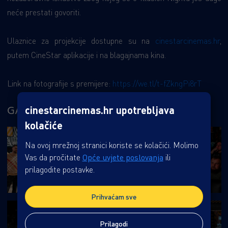
neće prestati govoriti.
Ulaznice za projekcije dostupne su na
cinestarcinemas.hr
,
putem CineStar aplikacije i na blagajnama kina.
Link na fotografije s premijere:
https://we.tl/t-fZkngPi8rT
GALERIJA
cinestarcinemas.hr upotrebljava
kolačiće
Na ovoj mrežnoj stranici koriste se kolačići. Molimo
Vas da pročitate
Opće uvjete poslovanja
ili
prilagodite postavke.
Prihvaćam sve
Prilagodi