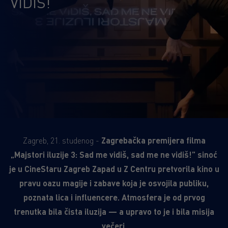
VIDIŠ!”
Zagreb, 21. studenog -
Zagrebačka premijera filma
„Majstori iluzije 3: Sad me vidiš, sad me ne vidiš!” sinoć
je u CineStaru Zagreb Zapad u Z Centru pretvorila kino u
pravu oazu magije i zabave koja je osvojila publiku,
poznata lica i influencere. Atmosfera je od prvog
trenutka bila čista iluzija — a upravo to je i bila misija
večeri.