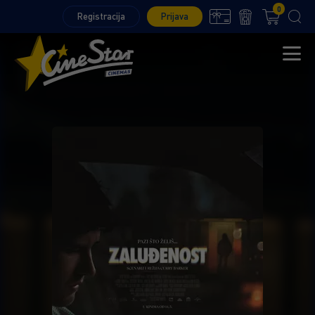
0
Registracija
Prijava