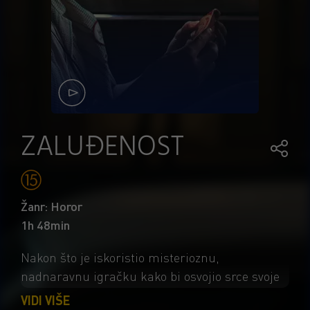
ZALUĐENOST
Žanr: Horor
1h 48min
Nakon što je iskoristio misterioznu,
nadnaravnu igračku kako bi osvojio srce svoje
simpatije, beznadni romantik dobiva upravo
VIDI VIŠE