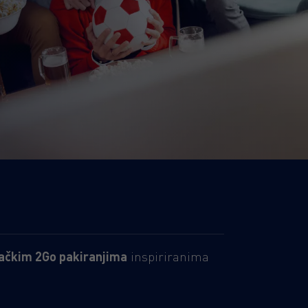
jačkim 2Go pakiranjim
a
inspiriranima