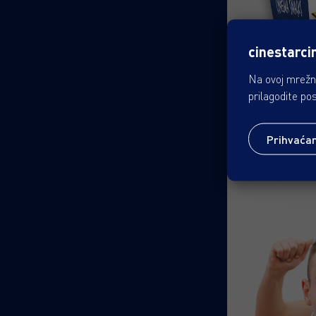
cinestarci
Na ovoj mrežno
prilagodite po
Prihvaća