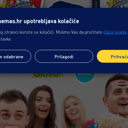
nemas.hr upotrebljava kolačiće
j stranici koriste se kolačići. Molimo Vas da pročitate
Opće uvjete
stavke.
m odabrane
Prilagodi
Prihvać