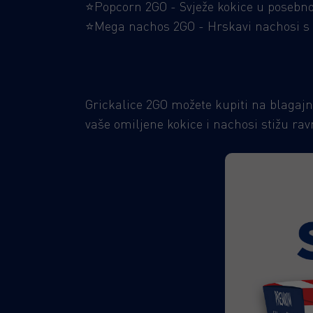
⭐Popcorn 2GO - Svježe kokice u posebno
⭐Mega nachos 2GO - Hrskavi nachosi s č
Grickalice 2GO možete kupiti na blagajn
vaše omiljene kokice i nachosi stižu rav