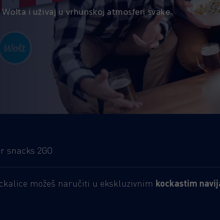
 Wolta i uživaj u vrhunskoj atmosferi svake
ar snacks 2GO
ickalice možeš naručiti u ekskluzivnim
k
ockastim navi