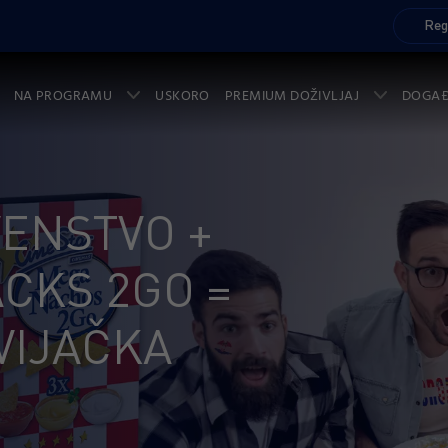
Reg
NA PROGRAMU
USKORO
PREMIUM DOŽIVLJAJ
DOGA
VENSTVO +
CKS 2GO =
VIJAČKA
!