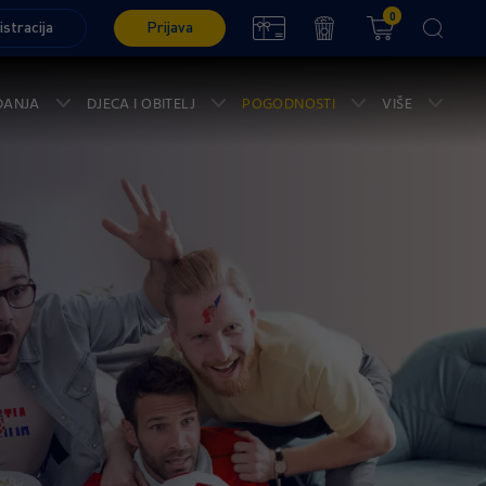
0
istracija
Prijava
ĐANJA
DJECA I OBITELJ
POGODNOSTI
VIŠE