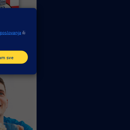
 poslovanja
ili
am sve