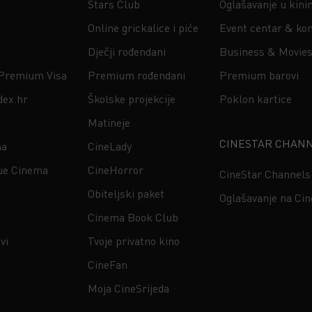
Stars Club
Oglašavanje u kin
Online grickalice i piće
Event centar & kon
Dječji rođendani
Business & Movie
 Premium Visa
Premium rođendani
Premium barovi
dex.hr
Školske projekcije
Poklon kartice
Matineje
CINESTAR CHAN
na
CineLady
ue Cinema
CineHorror
CineStar Channels
Obiteljski paket
Oglašavanje na Ci
Cinema Book Club
vi
Tvoje privatno kino
CineFan
Moja CineSrijeda