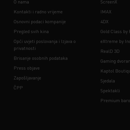
O nama
ScreenX
Kontakti i radno vrijeme
IMAX
Osnovni podaci kompanije
4DX
Pregled svih kina
Gold Class by
Opći uvjeti poslovanja i Izjava o
eXtreme by In
privatnosti
RealD 3D
Brisanje osobnih podataka
Gaming dvora
Press objave
Kaptol Boutiq
Zapošljavanje
Sjedala
ČPP
Spektakli
Premium baro