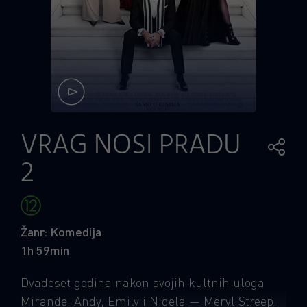
VRAG NOSI PRADU
2
Žanr: Komedija
1h 59min
Dvadeset godina nakon svojih kultnih uloga
Mirande, Andy, Emily i Nigela — Meryl Streep,