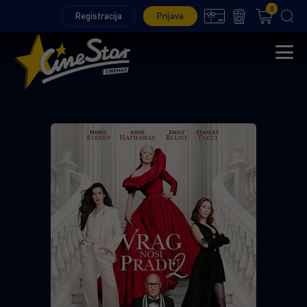
0
Registracija
Prijava