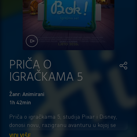
PRIČA O
IGRAČKAMA 5
Žanr: Animirani
1h 42min
Priča o igračkama 5, studija Pixar i Disney,
donosi novu, razigranu avanturu u kojoj se
omiljene igračke suočavaju s izazovima
VIDI VIŠE