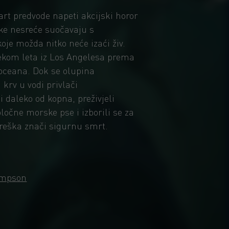
rt predvode napeti akcijski horor
ske nesreće suočavaju s
oje možda nitko neće izaći živ.
tijekom leta iz Los Angelesa prema
 oceana. Dok se olupina
krv u vodi privlači
 daleko od kopna, preživjeli
očne morske pse i izborili se za
greška znači sigurnu smrt.
ampson