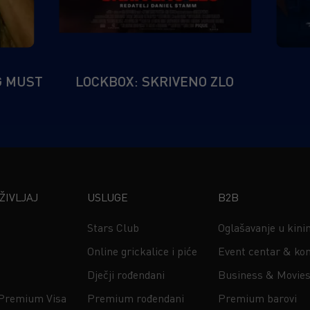
G MUST
LOCKBOX: SKRIVENO ZLO
IVLJAJ
USLUGE
B2B
Stars Club
Oglašavanje u kin
Online grickalice i piće
Event centar & kon
Dječji rođendani
Business & Movie
 Premium Visa
Premium rođendani
Premium barovi