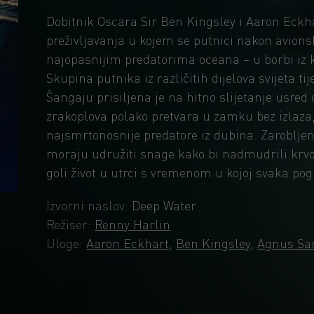
Dobitnik Oscara Sir Ben Kingsley i Aaron Eckha
preživljavanja u kojem se putnici nakon avion
najopasnijim predatorima oceana – u borbi iz k
Skupina putnika iz različitih dijelova svijeta 
Šangaju prisiljena je na hitno slijetanje usred
zrakoplova polako pretvara u zamku bez izlaza, 
najsmrtonosnije predatore iz dubina. Zarobljeni
moraju udružiti snage kako bi nadmudrili krvol
goli život u utrci s vremenom u kojoj svaka po
Izvorni naslov:
Deep Water
Režiser:
Renny Harlin
Uloge:
Aaron Eckhart
,
Ben Kingsley
,
Agnus S