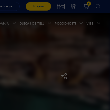
0
istracija
Prijava
ĐANJA
DJECA I OBITELJ
POGODNOSTI
VIŠE