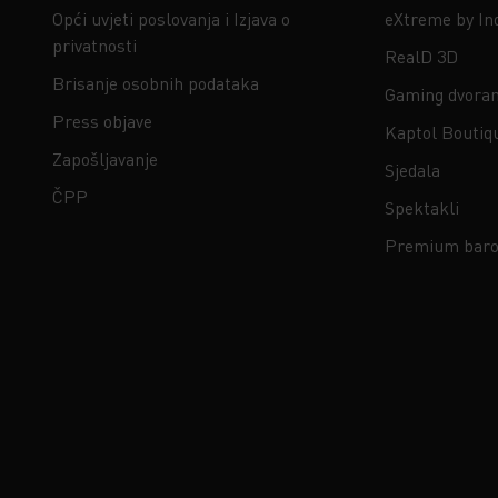
Opći uvjeti poslovanja i Izjava o
eXtreme by In
privatnosti
RealD 3D
Brisanje osobnih podataka
Gaming dvora
Press objave
Kaptol Boutiq
Zapošljavanje
Sjedala
ČPP
Spektakli
Premium baro