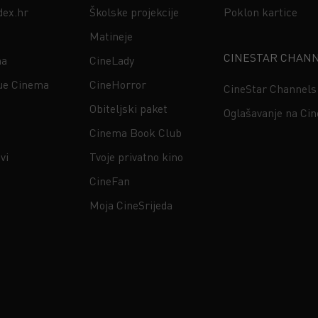
dex.hr
Školske projekcije
Poklon kartice
Matineje
CINESTAR CHAN
na
CineLady
ue Cinema
CineHorror
CineStar Channels
Obiteljski paket
Oglašavanje na Ci
Cinema Book Club
vi
Tvoje privatno kino
CineFan
Moja CineSrijeda