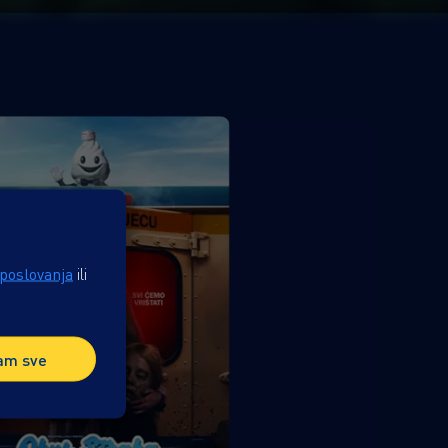
 poslovanja
ili
am sve