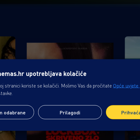
nemas.hr upotrebljava kolačiće
j stranici koriste se kolačići. Molimo Vas da pročitate
Opće uvjete
stavke.
m odabrane
Prilagodi
Prihvać