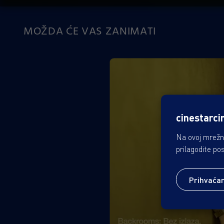
MOŽDA ĆE VAS ZANIMATI
cinestarci
Na ovoj mrežno
prilagodite po
Prihvaća