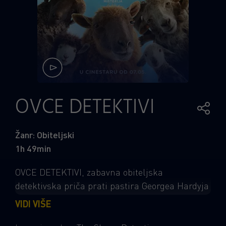
OVCE DETEKTIVI
Žanr: Obiteljski
1h 49min
OVCE DETEKTIVI, zabavna obiteljska
detektivska priča prati pastira Georgea Hardyja
(Hugh Jackman) koji obožava svoje ovce i svake
VIDI VIŠE
im večeri čita kriminalističke romane. Ono što