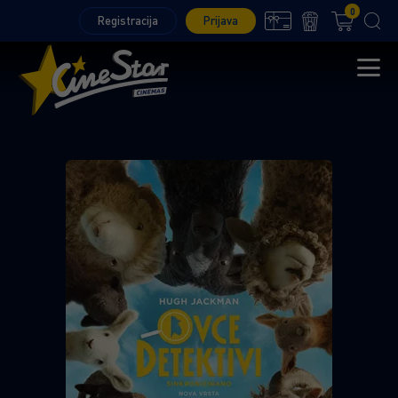
0
Registracija
Prijava