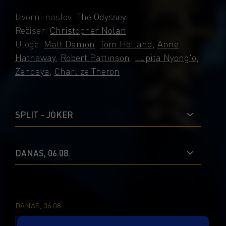
po prvi put donosi Homerovu temeljnu sagu na
IMAX® filmska platna i u kinima diljem
Izvorni naslov:
The Odyssey
svijeta.
Režiser:
Christopher Nolan
Uloge:
Matt Damon
,
Tom Holland
,
Anne
Hathaway
,
Robert Pattinson
,
Lupita Nyong'o
,
Zendaya
,
Charlize Theron
SPLIT - JOKER
DANAS, 06.08.
DANAS, 06.08.
TITL
TITL