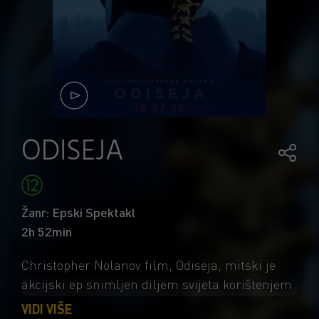
ODISEJA
Žanr: Epski Spektakl
2h 52min
Christopher Nolanov film, Odiseja, mitski je
akcijski ep snimljen diljem svijeta korištenjem
potpuno nove IMAX® filmske tehnologije. Film
VIDI VIŠE