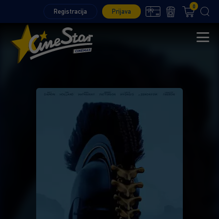
0
Registracija
Prijava