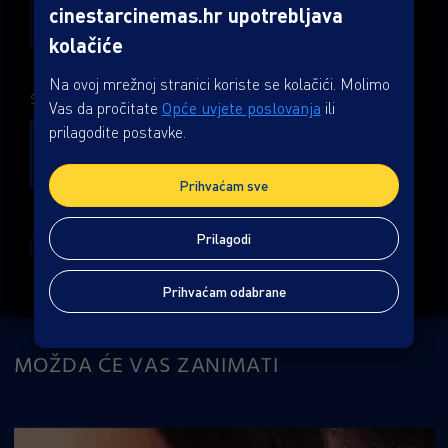
18:15
21:30
cinestarcinemas.hr upotrebljava
Dvorana 5
Dvorana 5
kolačiće
Na ovoj mrežnoj stranici koriste se kolačići. Molimo
SUTRA, 07.08.
Vas da pročitate
Opće uvjete poslovanja
ili
prilagodite postavke.
TITL
TITL
18:15
21:30
Dvorana 5
Dvorana 5
Prihvaćam sve
Prilagodi
Prikaži ostale dane
Prihvaćam odabrane
MOŽDA ĆE VAS ZANIMATI