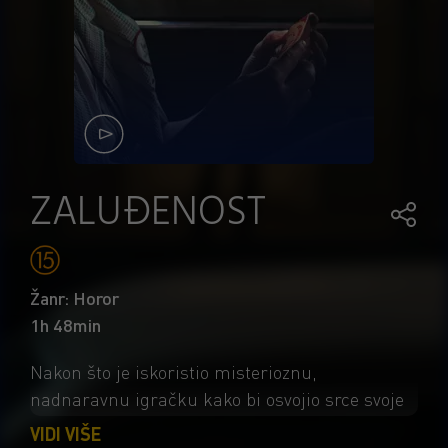
ZALUĐENOST
Žanr: Horor
1h 48min
Nakon što je iskoristio misterioznu,
nadnaravnu igračku kako bi osvojio srce svoje
simpatije, beznadni romantik dobiva upravo
VIDI VIŠE