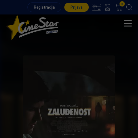
0
Registracija
Prijava