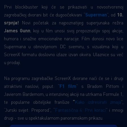
Prvi blockbuster koji će se prikazivati u novootvorenoj
zagrebačkoj dvorani bit će dugoočekivani “
Superman
”, od
10.
srpnja!
Novi početak za najpoznatijeg superjunaka režira
James Gunn
, koji u film unosi svoj prepoznatljiv spoj akcije,
humora i snažne emocionalne naracije. Film donosi novo lice
Supermana u obnovljenom DC svemiru, s vizualima koji u
ScreenX formatu doslovno izlaze izvan okvira. Ulaznice su već
u prodaji.
Na programu zagrebačke ScreenX dvorane naći će se i drugi
atraktivni naslovi, poput: “
F1 film
” s Bradom Pittom i
Javierom Bardemom, u intenzivnoj akciji na utrkama Formule 1,
te popularne obiteljske franšize
“
Kako izdresirati zmaja
”,
“Jurski svijet: Preporod”, “
Fantastična 4: Prvi koraci
” i mnogi
drugi - sve u spektakularnom panoramskom prikazu.