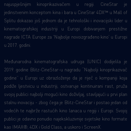
najuspješnijim kinoprikazivačem u regiji. CineStar je
jedinstvenim konceptom kina i bara u CineStar 4DX™ u Mall of
Splitu dokazao još jednom da je tehnološki i inovacijski lider u
kinematografskoj industriji u Europi dobivanjem prestižne
nagrade ICTA Europe za 'Najbolje novoizgrađeno kino' u Europi
u 2017. godini.
Međunarodna kinematografska udruga (UNIC) dodijelila je
2019. godine Blitz-CineStar-u nagradu “Najbolji kinoprikazivač
godine” u Europi uz obrazloženje da je riječ o kompaniji koja
podiže ljestvicu u industriji, ostvaruje kontinuirani rast, pruža
svojoj publici najbolji mogući kino doživljaj, stavljajući u prvi plan
stalnu inovaciju - zbog čega je Blitz-CineStar i postao jedan od
vodećih te najbrže rastućih kino lanaca u regiji i Europi. Svojoj
publici je odavno ponudio najekskluzivnije svjetske kino formate
kao IMAX®, 4DX i Gold Class, a uskoro i ScreenX.