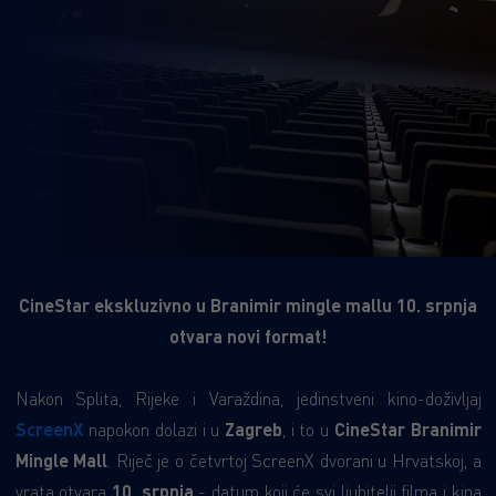
CineStar ekskluzivno u Branimir mingle mallu 10. srpnja
otvara novi format!
Nakon Splita, Rijeke i Varaždina, jedinstveni kino-doživljaj
ScreenX
napokon dolazi i u
Zagreb
, i to u
CineStar Branimir
Mingle Mall
. Riječ je o četvrtoj ScreenX dvorani u Hrvatskoj, a
vrata otvara
10. srpnja
- datum koji će svi ljubitelji filma i kina