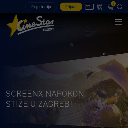
0
Registracija
Prijava
SCREENX NAPOKON
STIŽE U ZAGREB!