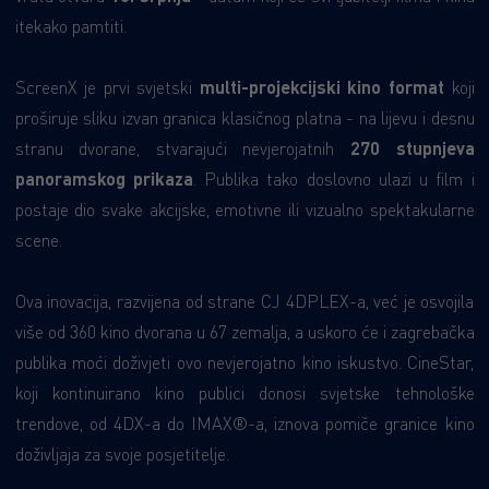
itekako pamtiti.
ScreenX je prvi svjetski
multi-projekcijski kino format
koji
proširuje sliku izvan granica klasičnog platna - na lijevu i desnu
stranu dvorane, stvarajući nevjerojatnih
270 stupnjeva
panoramskog prikaza
. Publika tako doslovno ulazi u film i
postaje dio svake akcijske, emotivne ili vizualno spektakularne
scene.
Ova inovacija, razvijena od strane CJ 4DPLEX-a, već je osvojila
više od 360 kino dvorana u 67 zemalja, a uskoro će i zagrebačka
publika moći doživjeti ovo nevjerojatno kino iskustvo. CineStar,
koji kontinuirano kino publici donosi svjetske tehnološke
trendove, od 4DX-a do IMAX®-a, iznova pomiče granice kino
doživljaja za svoje posjetitelje.