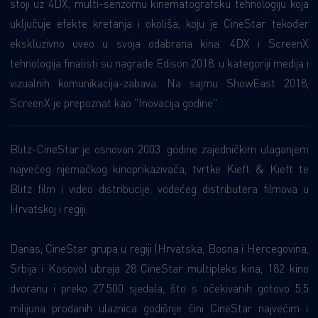
stoji uz 4DX, multi-senzornu kinematografsku tehnologiju koja
uključuje efekte kretanja i okoliša, koju je CineStar tekođer
ekskluzivno uveo u svoja odabrana kina. 4DX i ScreenX
tehnologija finalisti su nagrade Edison 2018. u kategoriji medija i
vizualnih komunikacija-zabava. Na sajmu ShowEast 2018,
ScreenX je prepoznat kao "Inovacija godine".
Blitz-CineStar je osnovan 2003. godine zajedničkim ulaganjem
najvećeg njemačkog kinoprikazivača, tvrtke Kieft & Kieft te
Blitz film i video distribucije, vodećeg distributera filmova u
Hrvatskoj i regiji.
Danas, CineStar grupa u regiji (Hrvatska, Bosna i Hercegovina,
Srbija i Kosovo) ubraja 28 CineStar multipleks kina, 182 kino
dvoranu i preko 27.500 sjedala, što s očekivanih gotovo 5,5
milijuna prodanih ulaznica godišnje čini CineStar najvećim i