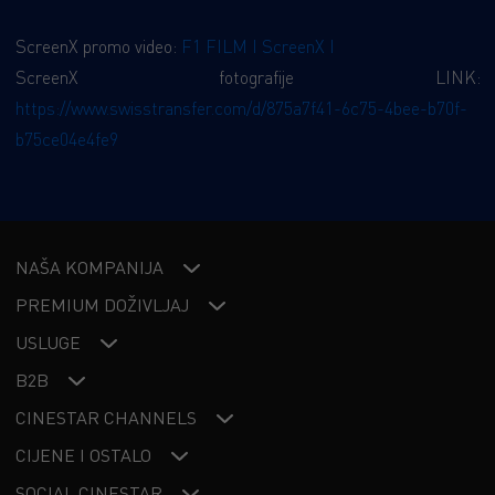
ScreenX promo video:
F1 FILM I ScreenX I
ScreenX fotografije LINK:
https://www.swisstransfer.com/d/875a7f41-6c75-4bee-b70f-
b75ce04e4fe9
NAŠA KOMPANIJA
PREMIUM DOŽIVLJAJ
USLUGE
B2B
CINESTAR CHANNELS
CIJENE I OSTALO
SOCIAL CINESTAR