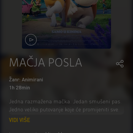
MAČJA POSLA
Žanr: Animirani
1h 28min
Jedna razmažena mačka. Jedan smušeni pas.
Jedno veliko putovanje koje će promijeniti sve.
Kada se razmažena kućna mačka Miss Moxy
VIDI VIŠE
tijekom obiteljskog putovanja izgubi daleko od