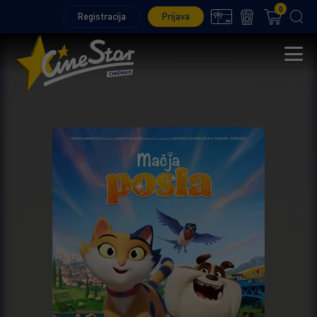
0
Registracija
Prijava