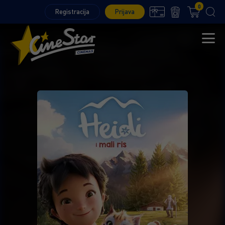
0
Registracija
Prijava