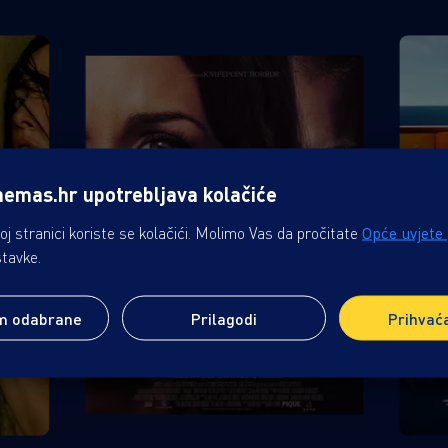
nemas.hr upotrebljava kolačiće
j stranici koriste se kolačići. Molimo Vas da pročitate
Opće uvjete
stavke.
m odabrane
Prilagodi
Prihvać