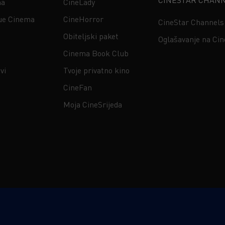
CINESTAR CHAN
na
CineLady
ue Cinema
CineHorror
CineStar Channels
Obiteljski paket
Oglašavanje na Ci
Cinema Book Club
vi
Tvoje privatno kino
CineFan
Moja CineSrijeda