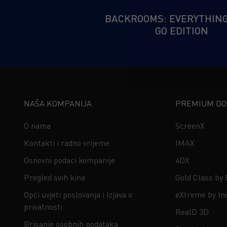
BACKROOMS: EVERYTHIN
GO EDITION
NAŠA KOMPANIJA
PREMIUM DOŽ
O nama
ScreenX
Kontakti i radno vrijeme
IMAX
Osnovni podaci kompanije
4DX
Pregled svih kina
Gold Class by
Opći uvjeti poslovanja i Izjava o
eXtreme by In
privatnosti
RealD 3D
Brisanje osobnih podataka