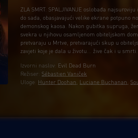
ZLA SMRT: SPALJIVANJE oslobađa najsuroviju i 
do sada, obasjavajući velike ekrane potpuno n
demonskog kaosa. Nakon gubitka supruga, žena
svekra u njihovu osamljenom obiteljskom domu
pretvaraju u Mrtve, pretvarajući skup u obitelj
zavjeti koje je dala u životu... žive čak i u smrti.
Izvorni naslov:
Evil Dead Burn
Režiser:
Sébastien Vaniček
Uloge:
Hunter Doohan
,
Luciane Buchanan
,
So