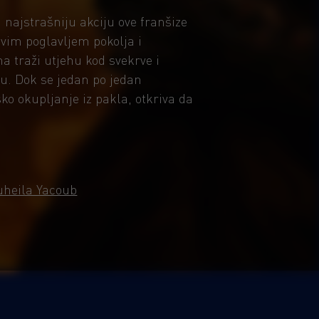
najstrašniju akciju ove franšize
ovim poglavljem pokolja i
 traži utjehu kod svekrve i
. Dok se jedan po jedan
sko okupljanje iz pakla, otkriva da
uheila Yacoub