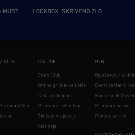
G MUST
LOCKBOX: SKRIVENO ZLO
IVLJAJ
USLUGE
B2B
Stars Club
Oglašavanje u kin
Online grickalice i piće
Event centar & kon
Dječji rođendani
Business & Movie
 Premium Visa
Premium rođendani
Premium barovi
dex.hr
Školske projekcije
Poklon kartice
Matineje