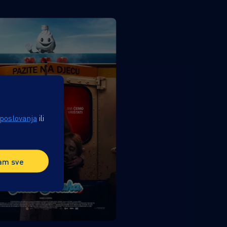
 poslovanja
ili
am sve