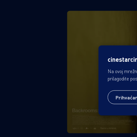
cinestarci
Na ovoj mrežno
prilagodite po
Prihvaća