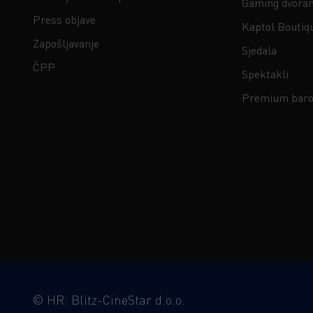
Gaming dvora
Press objave
Kaptol Boutiq
Zapošljavanje
Sjedala
ČPP
Spektakli
Premium baro
©
HR: Blitz-CineStar d.o.o.