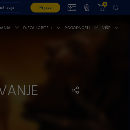
0
istracija
Prijava
ĐANJA
DJECA I OBITELJ
POGODNOSTI
VIŠE
IVANJE