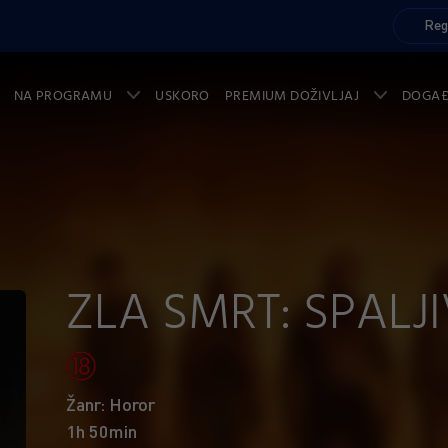
Reg
NA PROGRAMU
USKORO
PREMIUM DOŽIVLJAJ
DOGA
ZLA SMRT: SPALJ
Žanr: Horor
1h 50min