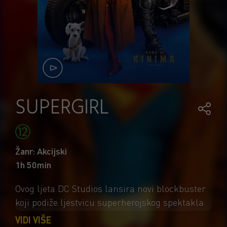
SUPERGIRL
Žanr: Akcijski
1h 50min
Ovog ljeta DC Studios lansira novi blockbuster
koji podiže ljestvicu superherojskog spektakla
na velikom platnu. U režiji Craiga Gillespieja,
VIDI VIŠE