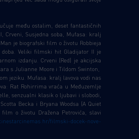
učuje među ostalim, deset fantastičnih
II, Crveni, Susjedna soba, Mufasa: kralj
Man je biografski film o životu Robbieja
oba. Veliki filmski hit Gladijator II je
arnom izdanju. Crveni (Red) je akcijska
ara s Julianne Moore i Tildom Swinton,
om jeziku. Mufasa: kralj lavova vodi nas
nova: Rat Rohirrima vraća u Međuzemlje
e, senzualni klasik o ljubavi i slobodi,
a Scotta Becka i Bryana Woodsa (A Quiet
film o životu Dražena Petrovića, slavi
/cinestarcinemas.hr/filmski-docek-nove-