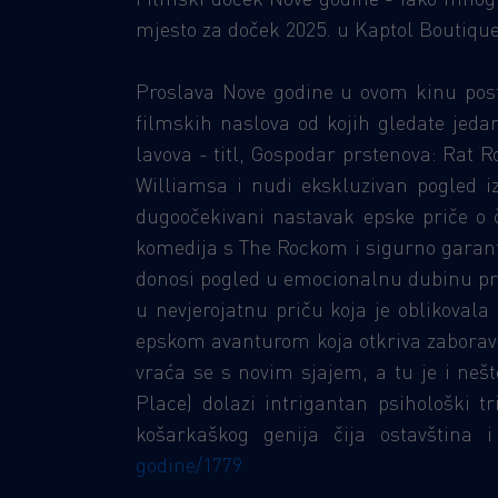
mjesto za doček 2025. u Kaptol Boutique 
Proslava Nove godine u ovom kinu post
filmskih naslova od kojih gledate jedan
lavova - titl, Gospodar prstenova: Rat 
Williamsa i nudi ekskluzivan pogled iza
dugoočekivani nastavak epske priče o č
komedija s The Rockom i sigurno garan
donosi pogled u emocionalnu dubinu prav
u nevjerojatnu priču koja je oblikova
epskom avanturom koja otkriva zaboravlj
vraća se s novim sjajem, a tu je i neš
Place) dolazi intrigantan psihološki 
košarkaškog genija čija ostavština 
godine/1779