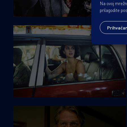
Na ovoj mrežno
prilagodite po
Prihvaća