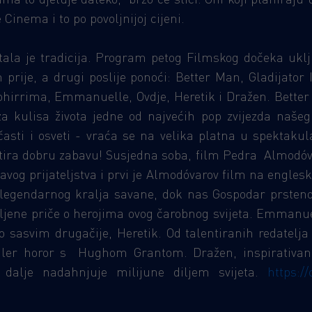
Cinema i to po povoljnijoj cijeni.
ala je tradicija. Program petog Filmskog dočeka uklj
 prije, a drugi poslije ponoći: Better Man, Gladijator 
Rohirrima, Emmanuelle, Ovdje, Heretik i Dražen. Better 
 kulisa života jedne od najvećih pop zvijezda našeg d
asti i osveti - vraća se na velika platna u spektakul
tira dobru zabavu! Susjedna soba, film Pedra Almodóv
og prijateljstva i prvi je Almodóvarov film na englesk
la legendarnog kralja savane, dok nas Gospodar prste
ene priče o herojima ovog čarobnog svijeta. Emmanuell
to sasvim drugačije, Heretik. Od talentiranih redatelj
triler horor s Hughom Grantom. Dražen, inspirativan 
i dalje nadahnjuje milijune diljem svijeta.
https:/