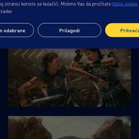
j stranici koriste se kolačići. Molimo Vas da pročitate
Opće uvjete
stavke.
m odabrane
Prilagodi
Prihvać