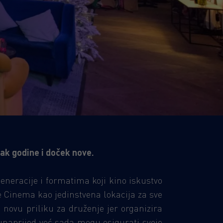
ak godine i doček nove.
neracije i formatima koji kino iskustvo
e Cinema kao jedinstvena lokacija za sve
 novu priliku za druženje jer organizira
 unaprijed već sada mogu osigurati svoje