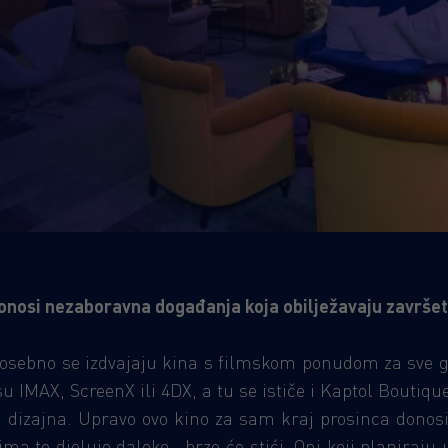
donosi nezaboravna događanja koja obilježavaju završet
posebno se izdvajaju kina s filmskom ponudom za sve ge
 IMAX, ScreenX ili 4DX, a tu se ističe i Kaptol Boutiqu
og dizajna. Upravo ovo kino za sam kraj prosinca donosi
a to djeluje daleko, brzo će stići. Oni koji planiraju