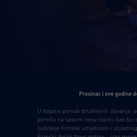
Prosinac i ove godine 
U bogatoj ponudi društvenih zbivanja, 
pomiču na sasvim novu razinu kao što su
ljubitelje filmske umjetnosti i izuzetn
Filmski doček Nove godine - iako mnogim