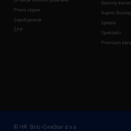
Gaming dvora
Press objave
Kaptol Boutiq
Zapošljavanje
Sjedala
ČPP
Spektakli
Premium baro
©
HR: Blitz-CineStar d.o.o.