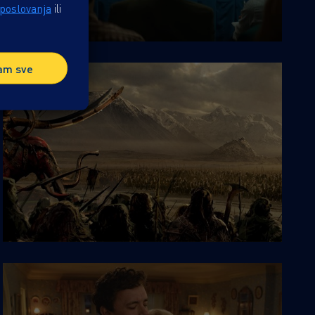
 poslovanja
ili
am sve