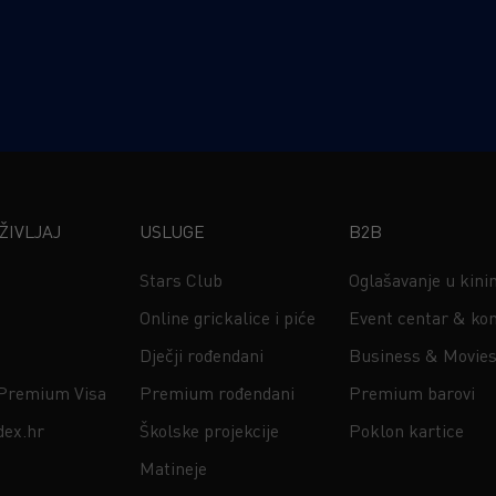
IVLJAJ
USLUGE
B2B
Stars Club
Oglašavanje u kin
Online grickalice i piće
Event centar & kon
Dječji rođendani
Business & Movie
 Premium Visa
Premium rođendani
Premium barovi
dex.hr
Školske projekcije
Poklon kartice
Matineje