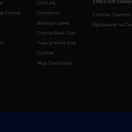
CINESTAR CHAN
na
CineLady
ue Cinema
CineHorror
CineStar Channels
Obiteljski paket
Oglašavanje na Ci
Cinema Book Club
vi
Tvoje privatno kino
CineFan
Moja CineSrijeda