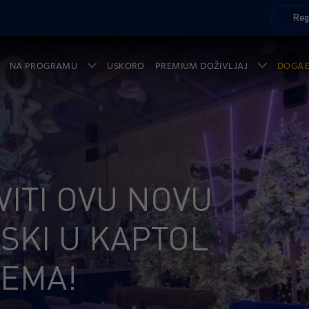
Reg
NA PROGRAMU
USKORO
PREMIUM DOŽIVLJAJ
DOGA
ITI OVU NOVU
SKI U KAPTOL
NEMA!