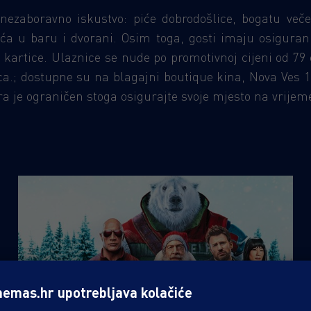
a nezaboravno iskustvo: piće dobrodošlice, bogatu več
ića u baru i dvorani. Osim toga, gosti imaju osiguran
kartice. Ulaznice se nude po promotivnoj cijeni od 79 e
nca.; dostupne su na blagajni boutique kina, Nova Ves 1
ara je ograničen stoga osigurajte svoje mjesto na vrijem
nemas.hr upotrebljava kolačiće