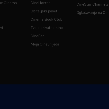
ue Cinema
CineHorror
CineStar Channels
Obiteljski paket
Oglašavanje na Ci
Cinema Book Club
vi
Tvoje privatno kino
CineFan
Moja CineSrijeda