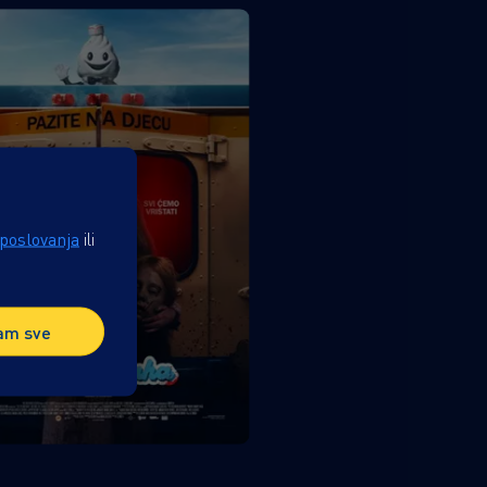
 poslovanja
ili
am sve