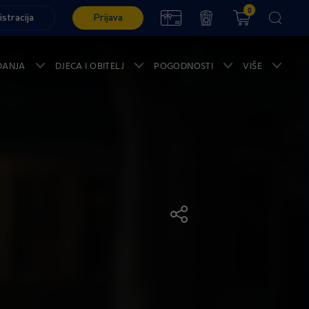
0
istracija
Prijava
ĐANJA
DJECA I OBITELJ
POGODNOSTI
VIŠE