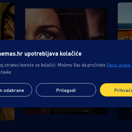
nemas.hr upotrebljava kolačiće
j stranici koriste se kolačići. Molimo Vas da pročitate
Opće uvjete
stavke.
m odabrane
Prilagodi
Prihvać