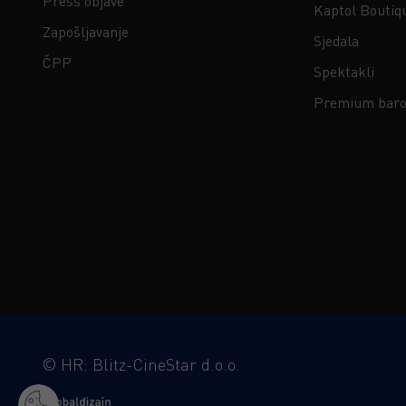
Press objave
Kaptol Boutiq
Zapošljavanje
Sjedala
ČPP
Spektakli
Premium baro
©
HR: Blitz-CineStar d.o.o.