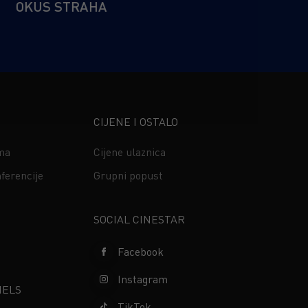
OKUS STRAHA
CIJENE I OSTALO
ima
Cijene ulaznica
ferencije
Grupni popust
s
SOCIAL CINESTAR
Facebook
Instagram
NELS
TikTok