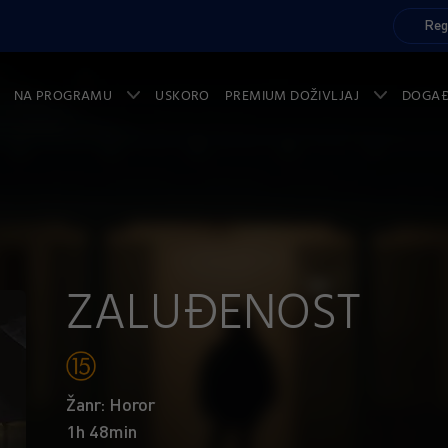
Reg
NA PROGRAMU
USKORO
PREMIUM DOŽIVLJAJ
DOGA
ZALUĐENOST
Žanr: Horor
1h 48min