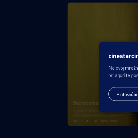
cinestarci
Na ovoj mrežno
prilagodite po
Prihvaća