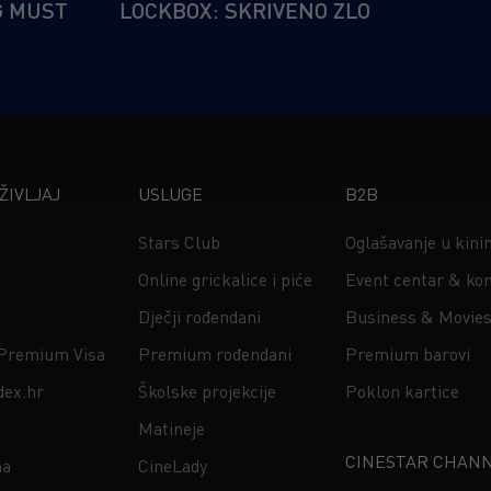
G MUST
LOCKBOX: SKRIVENO ZLO
IVLJAJ
USLUGE
B2B
Stars Club
Oglašavanje u kin
Online grickalice i piće
Event centar & kon
Dječji rođendani
Business & Movie
 Premium Visa
Premium rođendani
Premium barovi
dex.hr
Školske projekcije
Poklon kartice
Matineje
CINESTAR CHAN
na
CineLady