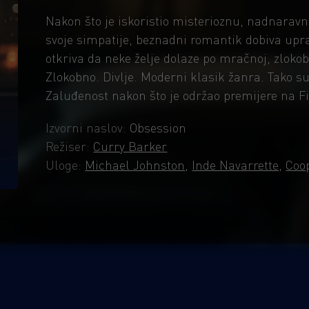
Nakon što je iskoristio misterioznu, nadnaravn
svoje simpatije, beznadni romantik dobiva uprav
otkriva da neke želje dolaze po mračnoj, zlokob
Zlokobno. Divlje. Moderni klasik žanra. Tako su 
Zaluđenost nakon što je održao premijere na F
Izvorni naslov:
Obsession
Režiser:
Curry Barker
Uloge:
Michael Johnston
,
Inde Navarrette
,
Coo