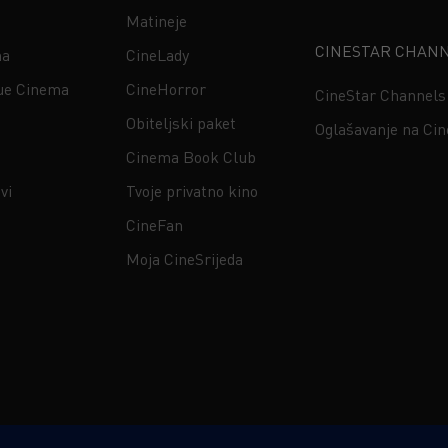
Matineje
CINESTAR CHAN
na
CineLady
ue Cinema
CineHorror
CineStar Channels
Obiteljski paket
Oglašavanje na Ci
Cinema Book Club
vi
Tvoje privatno kino
CineFan
Moja CineSrijeda