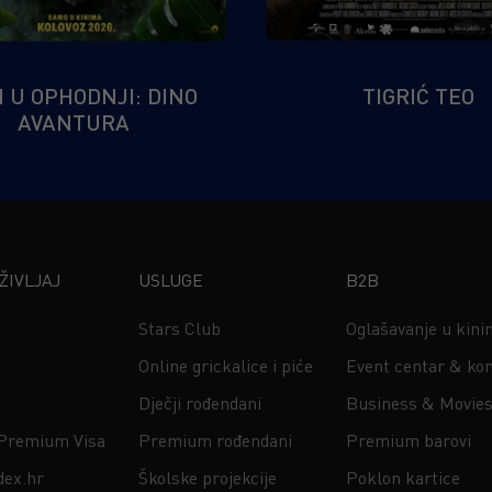
I U OPHODNJI: DINO
TIGRIĆ TEO
AVANTURA
IVLJAJ
USLUGE
B2B
Stars Club
Oglašavanje u kin
Online grickalice i piće
Event centar & kon
Dječji rođendani
Business & Movie
 Premium Visa
Premium rođendani
Premium barovi
dex.hr
Školske projekcije
Poklon kartice