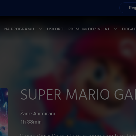
Reg
NA PROGRAMU
USKORO
PREMIUM DOŽIVLJAJ
DOGA
SUPER MARIO GA
Žanr: Animirani
1h 38min
Super Mario Galaxy Film je animirani film tem