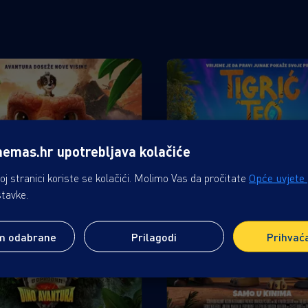
nemas.hr upotrebljava kolačiće
j stranici koriste se kolačići. Molimo Vas da pročitate
Opće uvjete
stavke.
m odabrane
Prilagodi
Prihvać