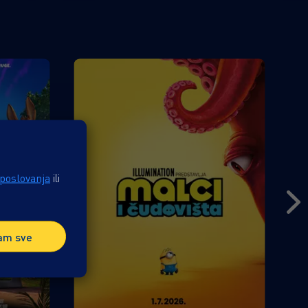
 poslovanja
ili
am sve