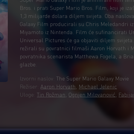
Bros. i prati Super Mario Bros. Film, koji je iza
1,3 milijarde dolara diljem svijeta. Oba naslova
Galaxy Film producirali su Chris Meledandri iz
Miyamoto iz Nintenda. Film će sufinancirati Un
Universal Pictures će ga objaviti diljem svijet
režirali su povratnici filmaši Aaron Horvath i
povratnika scenarista Matthewa Fogela, a Brian
glazbe.
Izvorni naslov:
The Super Mario Galaxy Movie
Režiser:
Aaron Horvath
,
Michael Jelenic
Uloge:
Tin Rožman
,
Ognjen Milovanović
,
Fabij