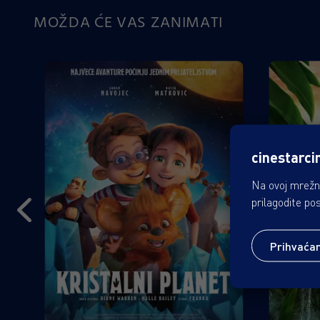
MOŽDA ĆE VAS ZANIMATI
cinestarci
Na ovoj mrežno
prilagodite po
Prihvaća