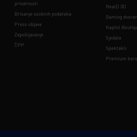
privatnosti
RealD 3D
Brisanje osobnih podataka
Gaming dvora
Press objave
Kaptol Boutiq
Zapošljavanje
Sjedala
ČPP
Spektakli
Premium baro