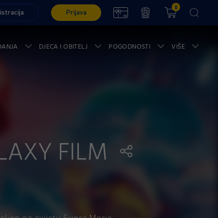
0
istracija
Prijava
ĐANJA
DJECA I OBITELJ
POGODNOSTI
VIŠE
LAXY FILM
eljen na svijetu Super Mario