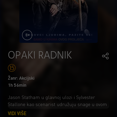
OPAKI RADNIK
Žanr: Akcijski
1h 56min
Jason Statham u glavnoj ulozi i Sylvester
Stallone kao scenarist udružuju snage u ovom
nezaustavljivom akcijskom spektaklu! Jason
VIDI VIŠE