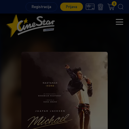
0
Registracija
Prijava