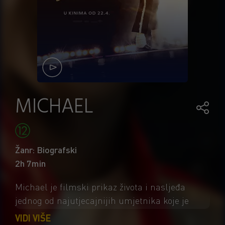
MICHAEL
Žanr: Biografski
2h 7min
Michael je filmski prikaz života i nasljeđa
jednog od najutjecajnijih umjetnika koje je
svijet ikada poznavao. Film priča priču o životu
VIDI VIŠE