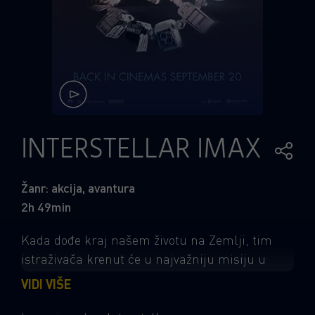
INTERSTELLAR IMAX
Žanr: akcija, avantura
2h 49min
Kada dođe kraj našem životu na Zemlji, tim
istraživača krenut će u najvažniju misiju u
povijesti čovječanstva: na put izvan granica
VIDI VIŠE
naše galaksije kako bi otkrili postoji li