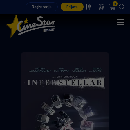
0
Registracija
Prijava