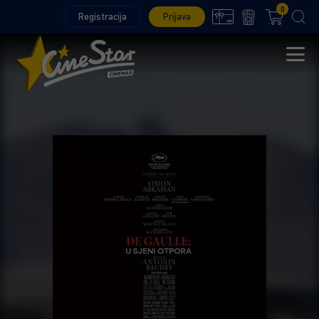
0
Registracija
Prijava