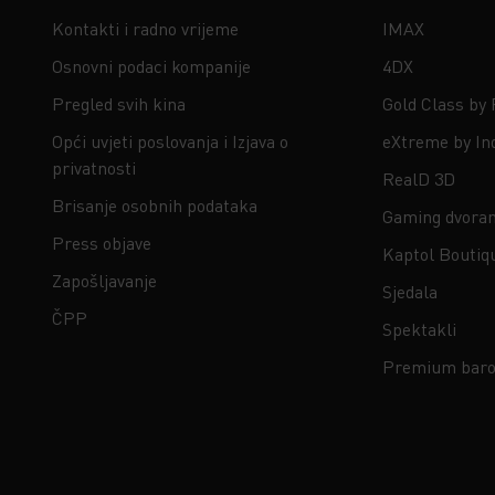
Kontakti i radno vrijeme
IMAX
Osnovni podaci kompanije
4DX
Pregled svih kina
Gold Class by
Opći uvjeti poslovanja i Izjava o
eXtreme by In
privatnosti
RealD 3D
Brisanje osobnih podataka
Gaming dvora
Press objave
Kaptol Boutiq
Zapošljavanje
Sjedala
ČPP
Spektakli
Premium baro