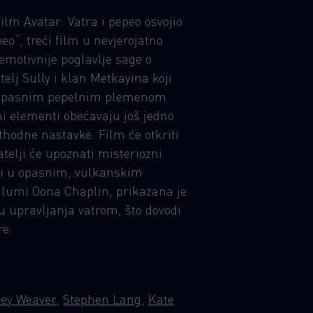
lm Avatar: Vatra i pepeo osvojio
o“, treći film u nevjerojatno
 emotivnije poglavlje sage o
telj Sully i klan Metkayina koji
m, opasnim pepelnim plemenom.
ni elementi obećavaju još jedno
hodne nastavke. Film će otkriti
telji će upoznati misteriozni
ivi u opasnim, vulkanskim
glumi Oona Chaplin, prikazana je
 upravljanja vatrom, što dovodi
re.
ey Weaver
,
Stephen Lang
,
Kate