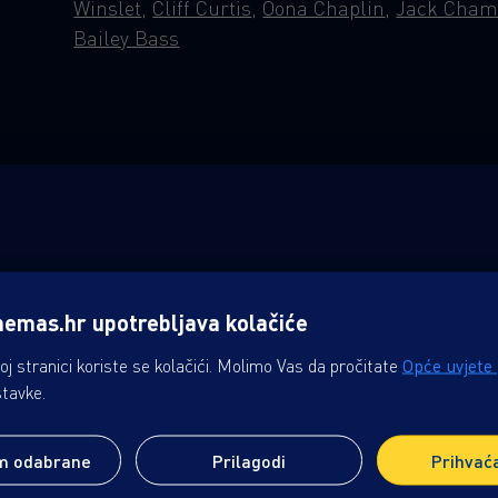
Winslet
,
Cliff Curtis
,
Oona Chaplin
,
Jack Cham
Bailey Bass
nemas.hr upotrebljava kolačiće
j stranici koriste se kolačići. Molimo Vas da pročitate
Opće uvjete
stavke.
m odabrane
Prilagodi
Prihvać