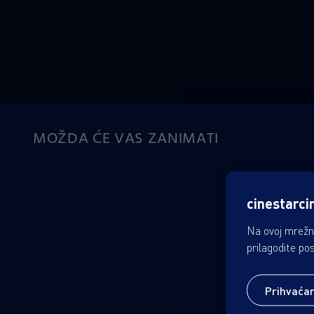
MOŽDA ĆE VAS ZANIMATI
cinestarci
Na ovoj mrežno
prilagodite po
Prihvaća