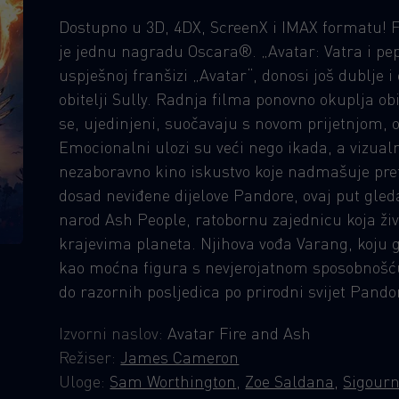
Dostupno u 3D, 4DX, ScreenX i IMAX formatu! Fi
je jednu nagradu Oscara®. „Avatar: Vatra i pepe
uspješnoj franšizi „Avatar“, donosi još dublje i
obitelji Sully. Radnja filma ponovno okuplja obi
se, ujedinjeni, suočavaju s novom prijetnjo
Emocionalni ulozi su veći nego ikada, a vizual
nezaboravno kino iskustvo koje nadmašuje pret
dosad neviđene dijelove Pandore, ovaj put gleda
narod Ash People, ratobornu zajednicu koja ž
krajevima planeta. Njihova vođa Varang, koju 
kao moćna figura s nevjerojatnom sposobnošću
do razornih posljedica po prirodni svijet Pando
Izvorni naslov:
Avatar Fire and Ash
Režiser:
James Cameron
Uloge:
Sam Worthington
,
Zoe Saldana
,
Sigourn