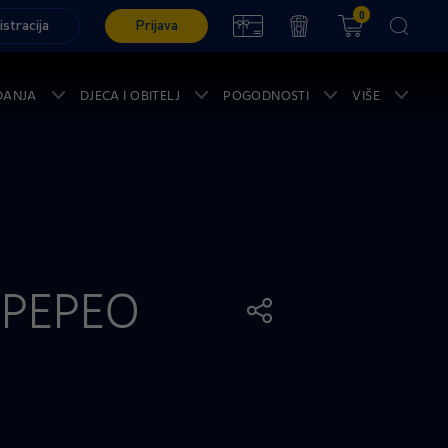
0
istracija
Prijava
ĐANJA
DJECA I OBITELJ
POGODNOSTI
VIŠE
 PEPEO