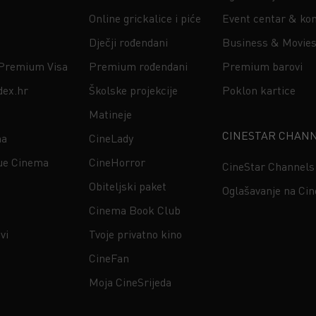
Online grickalice i piće
Event centar & kon
Dječji rođendani
Business & Movie
 Premium Visa
Premium rođendani
Premium barovi
dex.hr
Školske projekcije
Poklon kartice
Matineje
CINESTAR CHAN
na
CineLady
ue Cinema
CineHorror
CineStar Channels
Obiteljski paket
Oglašavanje na Ci
Cinema Book Club
vi
Tvoje privatno kino
CineFan
Moja CineSrijeda