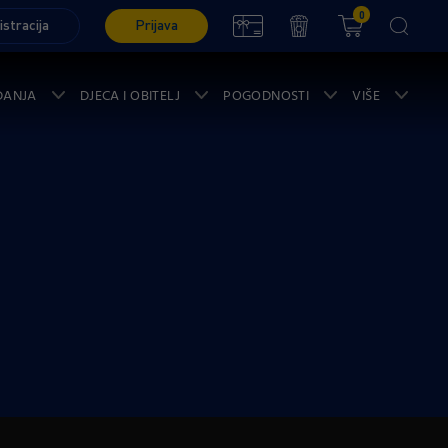
0
istracija
Prijava
ĐANJA
DJECA I OBITELJ
POGODNOSTI
VIŠE