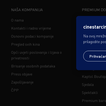
NAŠA KOMPANIJA
PREMIUM DOŽ
O nama
ScreenX
cinestarci
Kontakti i radno vrijeme
IMAX
Na ovoj mrežno
Osnovni podaci kompanije
4DX
prilagodite po
Pregled svih kina
Gold Class by
Opći uvjeti poslovanja i Izjava o
eXtreme by In
Prihvaća
privatnosti
RealD 3D
Brisanje osobnih podataka
Gaming dvora
Press objave
Kaptol Boutiq
Zapošljavanje
Sjedala
ČPP
Spektakli
Premium baro