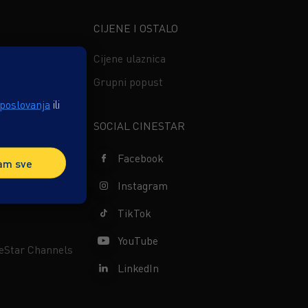
CIJENE I OSTALO
ima
Cijene ulaznica
ferencije
Grupni popust
 poslovanja
ili
s
SOCIAL CINESTAR
Facebook
am sve
Instagram
NELS
TikTok
YouTube
neStar Channels
LinkedIn