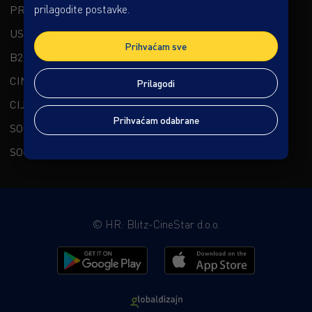
prilagodite postavke.
PREMIUM DOŽIVLJAJ
USLUGE
Prihvaćam sve
B2B
CINESTAR CHANNELS
Prilagodi
CIJENE I OSTALO
Prihvaćam odabrane
SOCIAL CINESTAR
SOCIAL KAPTOL BOUTIQUE CINEMA
©
HR: Blitz-CineStar d.o.o.