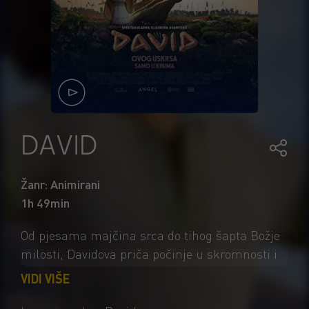
DAVID
Žanr: Animirani
1h 49min
Od pjesama majčina srca do tihog šapta Božje
milosti, Davidova priča počinje u skromnosti i
predanoj vjeri. Kada se div Golijat uzdigne i
VIDI VIŠE
zaprijeti njegovu narodu, mladi pastir —