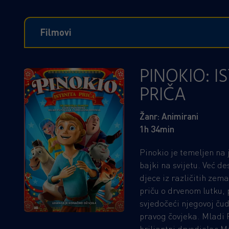
Filmovi
PINOKIO: IS
PRIČA
Žanr: Animirani
1h 34min
Pinokio je temeljen na 
bajki na svijetu. Već d
djece iz različitih zem
priču o drvenom lutku, 
svjedočeći njegovoj čud
pravog čovjeka. Mladi P
briljantni drvodjelac M