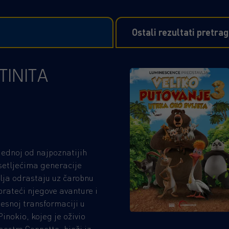
Ostali rezultati pretra
TINITA
jednoj od najpoznatijih
esetljećima generacije
alja odrastaju uz čarobnu
prateći njegove avanture i
esnoj transformaciji u
inokio, kojeg je oživio
aestro Geppetto, bježi iz