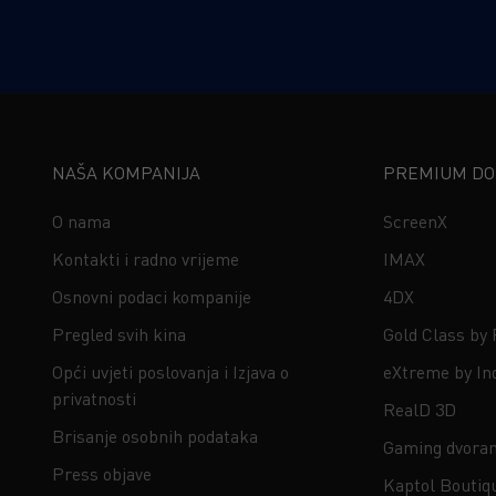
NAŠA KOMPANIJA
PREMIUM DOŽ
O nama
ScreenX
Kontakti i radno vrijeme
IMAX
Osnovni podaci kompanije
4DX
Pregled svih kina
Gold Class by
Opći uvjeti poslovanja i Izjava o
eXtreme by In
privatnosti
RealD 3D
Brisanje osobnih podataka
Gaming dvora
Press objave
Kaptol Boutiq