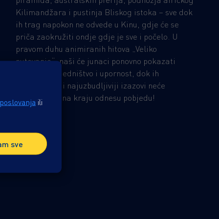
Kilimandžara i pustinja Bliskog istoka – sve dok
ih trag napokon ne odvede u Kinu, gdje će se
priča zaokružiti ondje gdje je sve i počelo. U
pravom duhu animiranih hitova „Veliko
putovanje“, naši će junaci ponovno pokazati
hrabrost, zajedništvo i upornost, dok ih
najsmješniji i najuzbudljiviji izazovi neće
spriječiti da na kraju odnesu pobjedu!
 poslovanja
ili
am sve