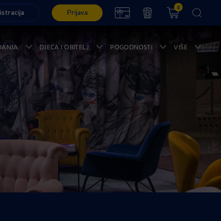
0
istracija
Prijava
ĐANJA
DJECA I OBITELJ
POGODNOSTI
VIŠE