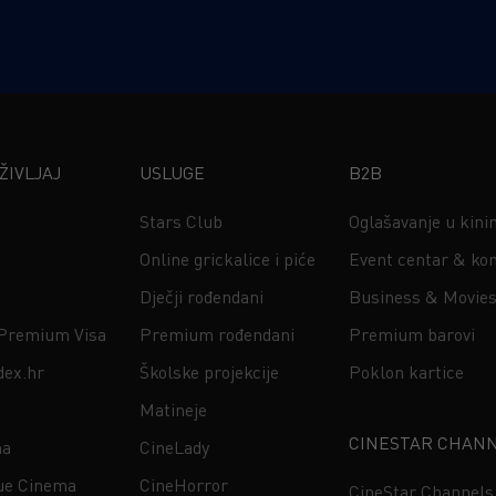
IVLJAJ
USLUGE
B2B
Stars Club
Oglašavanje u kin
Online grickalice i piće
Event centar & kon
Dječji rođendani
Business & Movie
 Premium Visa
Premium rođendani
Premium barovi
dex.hr
Školske projekcije
Poklon kartice
Matineje
CINESTAR CHAN
na
CineLady
ue Cinema
CineHorror
CineStar Channels