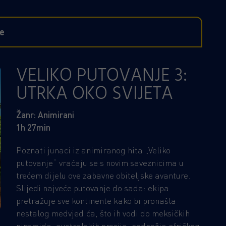
ge
VELIKO PUTOVANJE 3:
UTRKA OKO SVIJETA
Žanr: Animirani
1h 27min
Poznati junaci iz animiranog hita „Veliko
putovanje“ vraćaju se s novim saveznicima u
trećem dijelu ove zabavne obiteljske avanture.
Slijedi najveće putovanje do sada: ekipa
pretražuje sve kontinente kako bi pronašla
nestalog medvjedića, što ih vodi do meksičkih
piramida, australskih prerija, podnožja afričkog