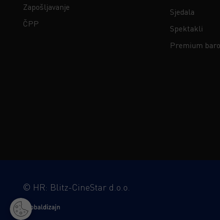
Zapošljavanje
Sjedala
ČPP
Spektakli
Premium baro
©
HR: Blitz-CineStar d.o.o.