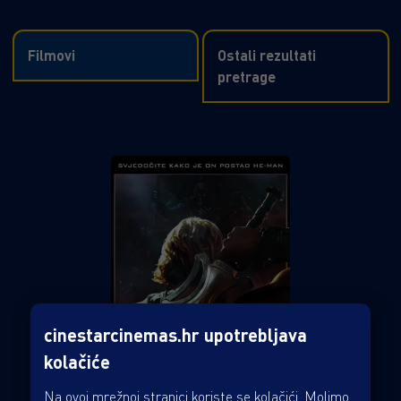
Filmovi
Ostali rezultati
pretrage
cinestarcinemas.hr upotrebljava
kolačiće
Na ovoj mrežnoj stranici koriste se kolačići. Molimo