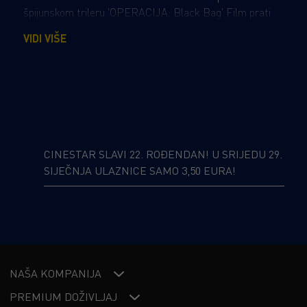
špijunskom trileru 'OPERACIJA: Black Bag' Film prati
Georgea Woodhousea (Michael Fassbender),
VIDI VIŠE
legendarnog obavještajnog agenta kojem je dodijeljeno da
špijunira svoju suprugu i kolegicu, Kathryn Woodhouse
(Cate Blanchett), koja je osumnjičena za izdaju države.
Suočen s teškom odlukom, George mora birati između
odanosti prema svojoj ženi i dužnosti prema domovini.
"OPERACIJA: Black Bag" je napet i emocionalno složen
špijunski triler koji istražuje granice povjerenja i izdaje
CINESTAR SLAVI 22. ROĐENDAN! U SRIJEDU 29.
unutar profesionalnih i osobnih odnosa.
SIJEČNJA ULAZNICE SAMO 3,50 EURA!
NAŠA KOMPANIJA
PREMIUM DOŽIVLJAJ