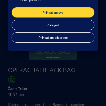
Prihvaćam sve
Prilagodi
Prihvaćam odabrane
OPERACIJA: BLACK BAG
Žanr: Triler
1h 34min
Michael Fassbender i Cate Blanchett u napetom