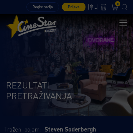
0
Registracija
Prijava
REZULTATI
PRETRAŽIVANJA
Traženi pojam:
Steven Soderbergh