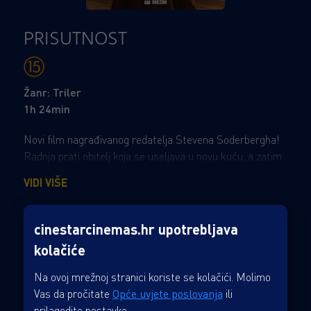
PRISUTNOST
Žanr: Triler
1h 24min
Novi film nagrađivanog redatelja Stevena Soderbergha!
Radnja prati obitelj koja se useljava u novu kuću, a zatim
primjećuje jezivu prisutnost u domu. Ovaj napeti horor
VIDI VIŠE
triler, obećava da će pružiti jedinstveni spin žanru ukletih
kuća, s prepoznatljivim Soderberghovim inovativnim
pripovijedanjem. Glumačka postava uključuje Lucy Liu,
cinestarcinemas.hr upotrebljava
Chrisa Sullivana, Eddyja Madaya, Callinu Liang i Juliu Fox.
kolačiće
Na ovoj mrežnoj stranici koriste se kolačići. Molimo
Vas da pročitate
Opće uvjete poslovanja
ili
prilagodite postavke.