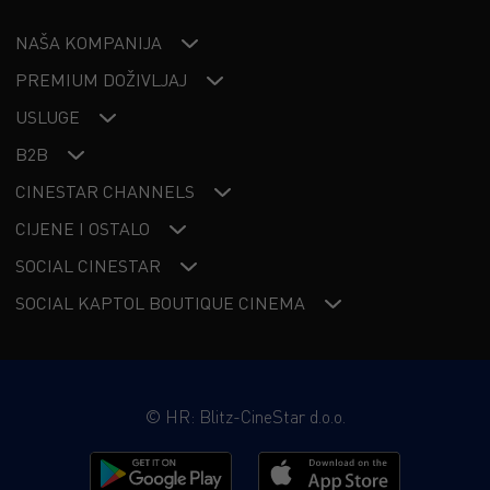
Charlesa de Gaullea tijekom Drugog svjetskog rata – od
NAŠA KOMPANIJA
vojnog lidera do ključne političke figure Francuske
između 1940. i 1945. godine.
PREMIUM DOŽIVLJAJ
USLUGE
B2B
CINESTAR CHANNELS
CIJENE I OSTALO
SOCIAL CINESTAR
SOCIAL KAPTOL BOUTIQUE CINEMA
©
HR: Blitz-CineStar d.o.o.