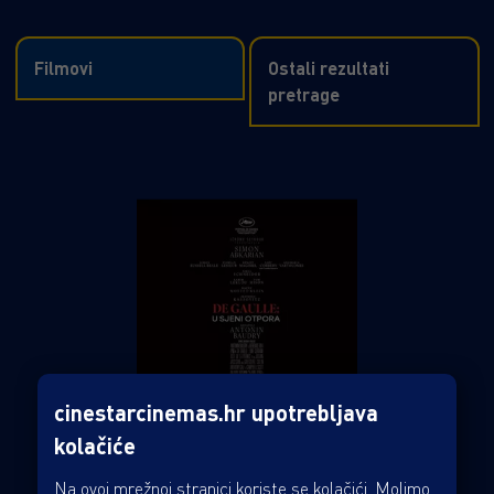
Filmovi
Ostali rezultati
pretrage
cinestarcinemas.hr upotrebljava
kolačiće
Na ovoj mrežnoj stranici koriste se kolačići. Molimo