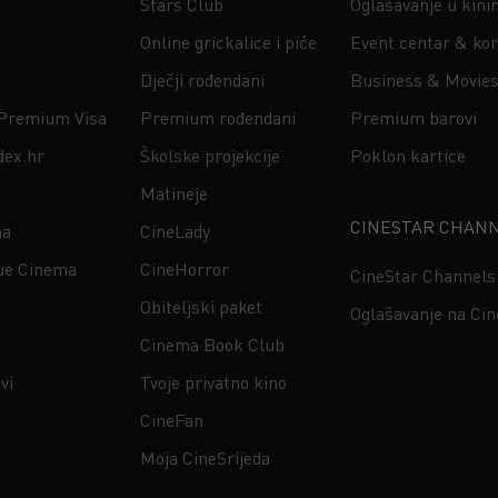
Stars Club
Oglašavanje u kin
Online grickalice i piće
Event centar & kon
Dječji rođendani
Business & Movie
 Premium Visa
Premium rođendani
Premium barovi
dex.hr
Školske projekcije
Poklon kartice
Matineje
CINESTAR CHAN
na
CineLady
ue Cinema
CineHorror
CineStar Channels
Obiteljski paket
Oglašavanje na Ci
Cinema Book Club
vi
Tvoje privatno kino
CineFan
Moja CineSrijeda