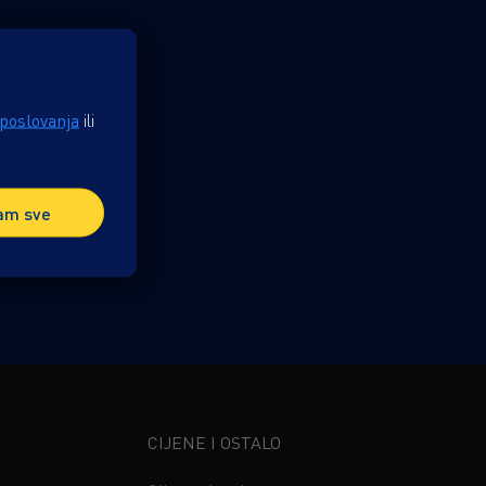
 poslovanja
ili
am sve
CIJENE I OSTALO