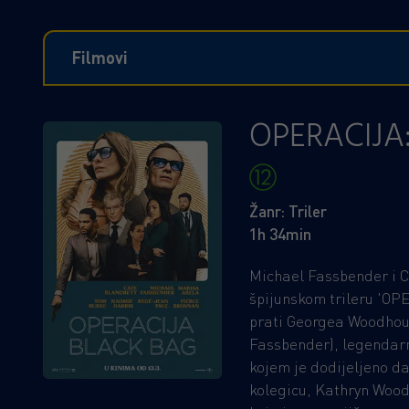
Filmovi
OPERACIJA
Žanr: Triler
1h 34min
Michael Fassbender i 
špijunskom trileru 'OP
prati Georgea Woodhou
Fassbender), legendar
kojem je dodijeljeno da
kolegicu, Kathryn Wood