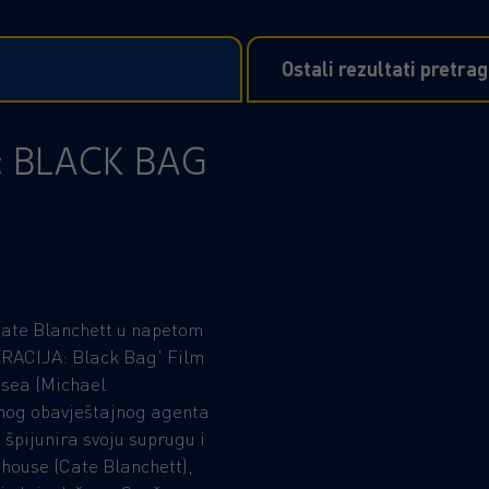
Ostali rezultati pretra
: BLACK BAG
Cate Blanchett u napetom
ERACIJA: Black Bag' Film
sea (Michael
nog obavještajnog agenta
 špijunira svoju suprugu i
house (Cate Blanchett),