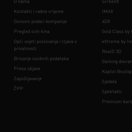
O nama
ScreenX
Kontakti i radno vrijeme
IMAX
Osnovni podaci kompanije
4DX
Pregled svih kina
Gold Class by
Opći uvjeti poslovanja i Izjava o
eXtreme by In
privatnosti
RealD 3D
Brisanje osobnih podataka
Gaming dvora
Press objave
Kaptol Boutiq
Zapošljavanje
Sjedala
ČPP
Spektakli
Premium baro