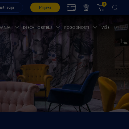
0
istracija
Prijava
ĐANJA
DJECA I OBITELJ
POGODNOSTI
VIŠE