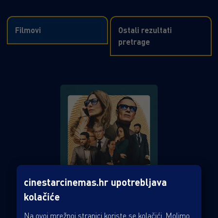
Filmovi
Ostali rezultati
pretrage
cinestarcinemas.hr upotrebljava
kolačiće
Na ovoj mrežnoj stranici koriste se kolačići. Molimo