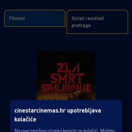
Filmovi
Ostali rezultati
pretrage
cinestarcinemas.hr upotrebljava
kolačiće
Na ovoj mrežnoj stranici koriste se kolačići. Molimo