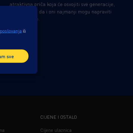
atraktivna priča koja će osvojiti sve generacije,
podsjećajući da i oni najmanji mogu napraviti
velike korake.
 poslovanja
ili
am sve
CIJENE I OSTALO
ima
Cijene ulaznica