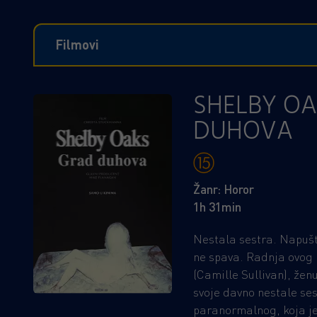
Filmovi
SHELBY OA
DUHOVA
Žanr: Horor
1h 31min
Nestala sestra. Napušte
ne spava. Radnja ovog 
(Camille Sullivan), že
svoje davno nestale sest
paranormalnog, koja je