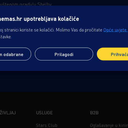
puštenom gradiću Shelby
e dublje u misteriozni
nemas.hr upotrebljava kolačiće
mirujuće tragove i dokaze
m zlu. Zlo je povezano
j stranici koriste se kolačići. Molimo Vas da pročitate
Opće uvjete
 njezine sestre, nego i s
stavke.
etinjstva.
m odabrane
Prilagodi
Prihvać
IVLJAJ
USLUGE
B2B
Stars Club
Oglašavanje u kin