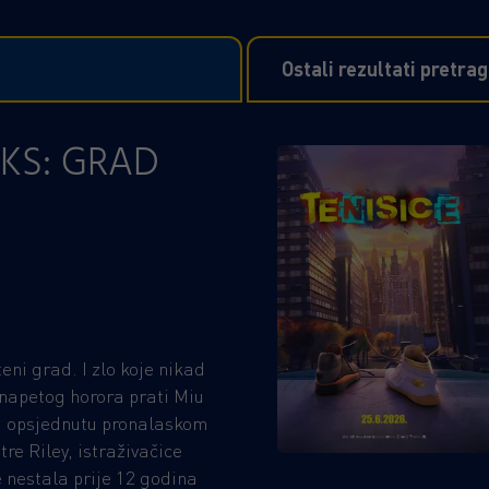
Ostali rezultati pretra
KS: GRAD
ni grad. I zlo koje nikad
napetog horora prati Miu
nu opsjednutu pronalaskom
re Riley, istraživačice
 nestala prije 12 godina