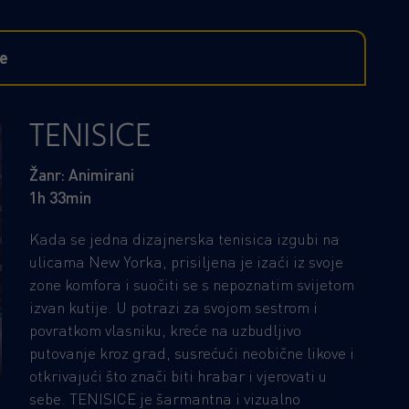
ge
TENISICE
Žanr: Animirani
1h 33min
Kada se jedna dizajnerska tenisica izgubi na
ulicama New Yorka, prisiljena je izaći iz svoje
zone komfora i suočiti se s nepoznatim svijetom
izvan kutije. U potrazi za svojom sestrom i
povratkom vlasniku, kreće na uzbudljivo
putovanje kroz grad, susrećući neobične likove i
otkrivajući što znači biti hrabar i vjerovati u
sebe. TENISICE je šarmantna i vizualno