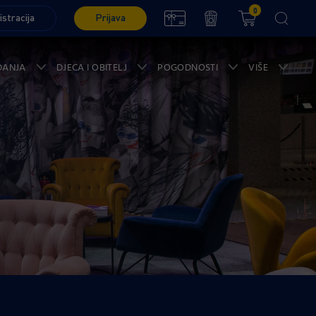
0
istracija
Prijava
ĐANJA
DJECA I OBITELJ
POGODNOSTI
VIŠE