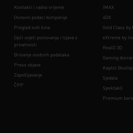
Kontakti i radno vrijeme
IMAX
Osnovni podaci kompanije
4DX
Pregled svih kina
Gold Class by
Opći uvjeti poslovanja i Izjava o
eXtreme by In
privatnosti
RealD 3D
Brisanje osobnih podataka
Gaming dvora
Press objave
Kaptol Boutiq
Zapošljavanje
Sjedala
ČPP
Spektakli
Premium baro