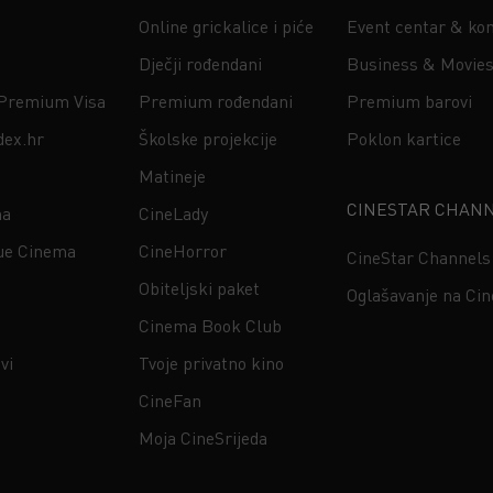
Online grickalice i piće
Event centar & kon
Dječji rođendani
Business & Movie
 Premium Visa
Premium rođendani
Premium barovi
dex.hr
Školske projekcije
Poklon kartice
Matineje
CINESTAR CHAN
na
CineLady
ue Cinema
CineHorror
CineStar Channels
Obiteljski paket
Oglašavanje na Ci
Cinema Book Club
vi
Tvoje privatno kino
CineFan
Moja CineSrijeda