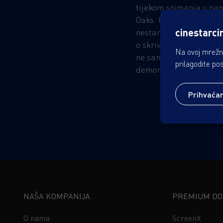
tijekom snimanja u na
Oaks. Kako Mia kopa sv
cinestarci
nestanak, otkriva uzne
o skrivenom nadnaravno
Na ovoj mrežno
ne samo s istraživanjem
prilagodite po
demonima iz njihova dj
Prihvaća
NAŠA KOMPANIJA
PREMIUM DOŽ
O nama
ScreenX