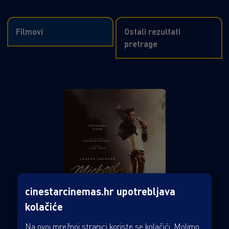
Filmovi
Ostali rezultati
pretrage
cinestarcinemas.hr upotrebljava
kolačiće
Na ovoj mrežnoj stranici koriste se kolačići. Molimo