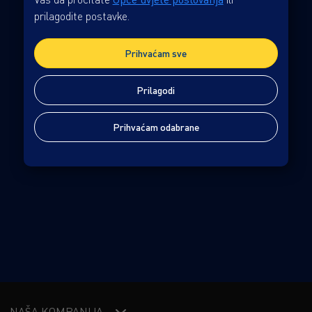
prilagodite postavke.
OVCE DETEKTIVI
Prihvaćam sve
Žanr: Obiteljski
1h 49min
Prilagodi
OVCE DETEKTIVI, zabavna obiteljska detektivska priča
Prihvaćam odabrane
prati pastira Georgea Hardyja (Hugh Jackman) koji
obožava svoje ovce i svake im večeri čita kriminalističke
VIDI VIŠE
romane. Ono što George ne zna jest da njegove ovce ne
samo da razumiju svaki zapetljani zaplet, nego satima
nakon toga raspravljaju o tragovima, predvođene
oštroumnom ovcom Lili. Kad njihov voljeni George
iznenada strada, stado odmah shvaća da to nije bila
nesreća — riječ je o pravom zločinu! Budući da je lokalni
policajac potpuno izgubljen u slučaju, hrabre ovce
zaključuju da prvi put moraju napustiti sigurnost svoje
irske livade. Njihova je misija udružiti snage i iskoristiti
NAŠA KOMPANIJA