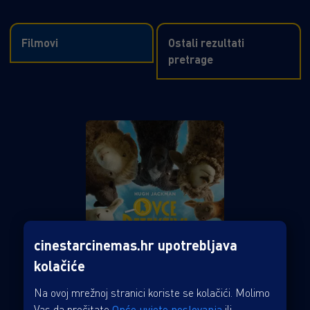
Filmovi
Ostali rezultati
pretrage
cinestarcinemas.hr upotrebljava
kolačiće
Na ovoj mrežnoj stranici koriste se kolačići. Molimo
Vas da pročitate
Opće uvjete poslovanja
ili