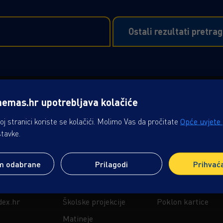
Ostali rezultati pretra
nemas.hr upotrebljava kolačiće
IVLJAJ
USLUGE
B2B
j stranici koriste se kolačići. Molimo Vas da pročitate
Opće uvjete
stavke.
Stars Club
Oglašavanje u kin
Online grickalice i piće
Event centar & kon
m odabrane
Prilagodi
Prihvać
Dječji rođendani
Business & Movie
 Premium Visa
Premium rođendani
Premium barovi
dex.hr
Školske projekcije
Poklon kartice
Matineje