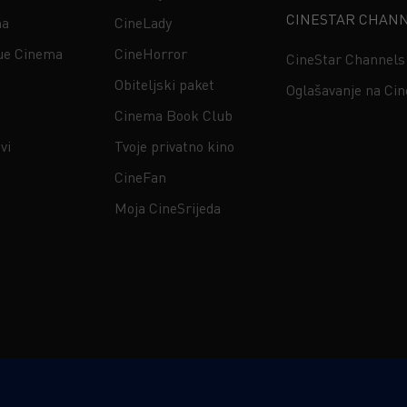
CINESTAR CHAN
na
CineLady
ue Cinema
CineHorror
CineStar Channels
Obiteljski paket
Oglašavanje na Ci
Cinema Book Club
vi
Tvoje privatno kino
CineFan
Moja CineSrijeda