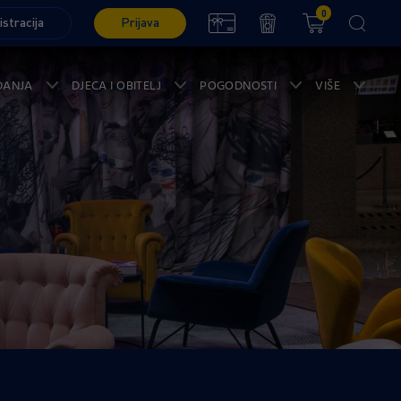
0
istracija
Prijava
ĐANJA
DJECA I OBITELJ
POGODNOSTI
VIŠE