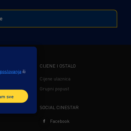
ge
CIJENE I OSTALO
 poslovanja
ili
ima
Cijene ulaznica
ferencije
Grupni popust
am sve
s
SOCIAL CINESTAR
Facebook