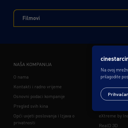
Filmovi
cinestarci
NAŠA KOMPANIJA
PREMIUM DOŽ
Na ovoj mrežno
prilagodite po
O nama
ScreenX
Kontakti i radno vrijeme
IMAX
Prihvaća
Osnovni podaci kompanije
4DX
Pregled svih kina
Gold Class by
Opći uvjeti poslovanja i Izjava o
eXtreme by In
privatnosti
RealD 3D