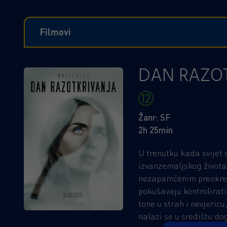
Filmovi
DAN RAZO
Žanr: SF
2h 25min
U trenutku kada svijet 
izvanzemaljskog života
nezapamćenim preokre
pokušavaju kontrolirati
tone u strah i nevjeric
nalazi se u središtu d