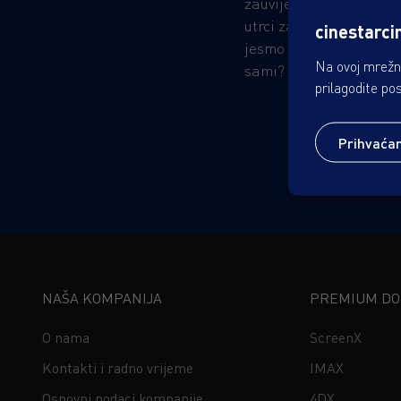
zauvijek promijeniti su
utrci za istinom, postav
cinestarci
jesmo li spremni suočit
Na ovoj mrežno
sami?
prilagodite po
Prihvaća
NAŠA KOMPANIJA
PREMIUM DOŽ
O nama
ScreenX
Kontakti i radno vrijeme
IMAX
Osnovni podaci kompanije
4DX