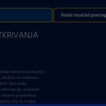
Ostali rezultati pretra
TKRIVANJA
dobije dokaz o postojanju
, društvo se suočava s
tom. Dok vlade
 informacije, a javnost
u, skupina pojedinaca
ogađaja koji bi mogao