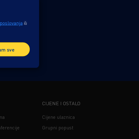
 poslovanja
ili
am sve
CIJENE I OSTALO
ima
Cijene ulaznica
ferencije
Grupni popust
s