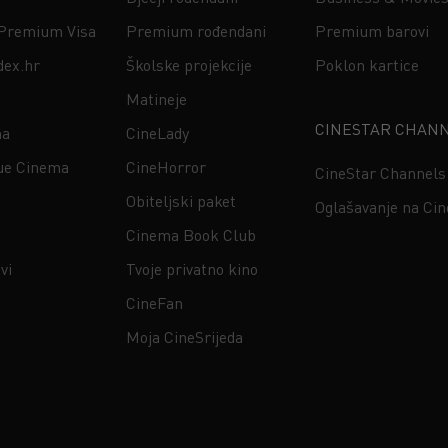
 Premium Visa
Premium rođendani
Premium barovi
dex.hr
Školske projekcije
Poklon kartice
Matineje
CINESTAR CHAN
na
CineLady
ue Cinema
CineHorror
CineStar Channels
Obiteljski paket
Oglašavanje na Ci
Cinema Book Club
vi
Tvoje privatno kino
CineFan
Moja CineSrijeda