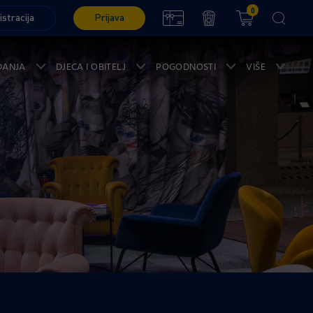
0
istracija
Prijava
ĐANJA
DJECA I OBITELJ
POGODNOSTI
VIŠE