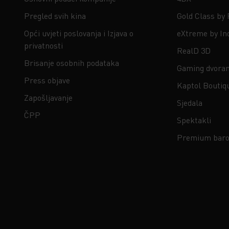
Pregled svih kina
Gold Class by
Opći uvjeti poslovanja i Izjava o
eXtreme by In
privatnosti
RealD 3D
Brisanje osobnih podataka
Gaming dvora
Press objave
Kaptol Boutiq
Zapošljavanje
Sjedala
ČPP
Spektakli
Premium baro