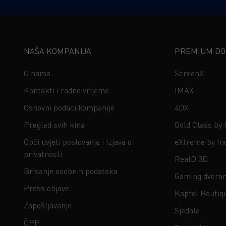
NAŠA KOMPANIJA
PREMIUM DOŽ
O nama
ScreenX
Kontakti i radno vrijeme
IMAX
Osnovni podaci kompanije
4DX
Pregled svih kina
Gold Class by
Opći uvjeti poslovanja i Izjava o
eXtreme by In
privatnosti
RealD 3D
Brisanje osobnih podataka
Gaming dvora
Press objave
Kaptol Boutiq
Zapošljavanje
Sjedala
ČPP