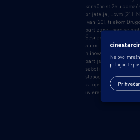
konačno stiže u domaća
prijatelja, Lovro (21), 
Ivan (20), tijekom Drug
partizane i bore se prot
Šesnaest godina kasnije
cinestarci
autori. Godine 1957., u
njihova seksualna orije
Na ovoj mrežno
partijski lojalist Emir
prilagodite po
sabotirati njihove karij
slobodom za ove umjetn
Prihvaća
za opstanak, dok se Em
uvjerenjima.