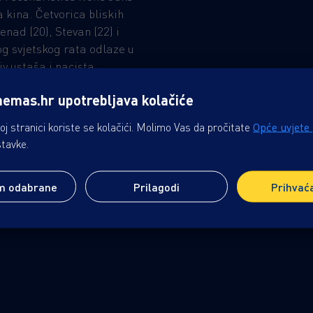
 kina. Četvorica bliskih
Nenad (20), Stevan (22) i
og svjetskog rata odlaze u
iv ustaša i nacista.
 postaju priznati filmski
nemas.hr upotrebljava kolačiće
 komunističkoj Jugoslaviji,
ntacija budi sumnju, a
j stranici koriste se kolačići. Molimo Vas da pročitate
Opće uvjete
 (52) dobiva zadatak
stavke.
ere i živote. Potraga za
ike pretvara se u borbu
m odabrane
Prilagodi
Prihvać
ir suočava s vlastitim