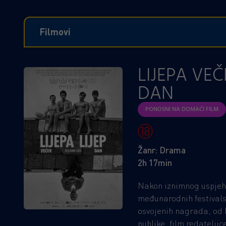
Filmovi
LIJEPA VEČE
DAN
PONOSNI NA DOMAĆI FILM
Žanr: Drama
2h 17min
Nakon iznimnog uspjeha
međunarodnih festivalsk
osvojenih nagrada, od 
publike, film redateljic