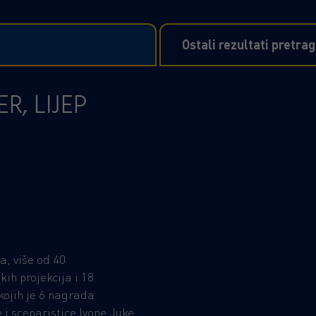
Ostali rezultati pretra
R, LIJEP
, više od 40
ih projekcija i 18
kojih je 6 nagrada
e i scenaristice Ivone Juke