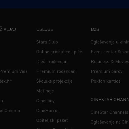
IVLJAJ
USLUGE
B2B
Stars Club
Oglašavanje u kin
Online grickalice i piće
Event centar & kon
Dječji rođendani
Business & Movie
 Premium Visa
Premium rođendani
Premium barovi
dex.hr
Školske projekcije
Poklon kartice
Matineje
CINESTAR CHAN
na
CineLady
ue Cinema
CineHorror
CineStar Channels
Obiteljski paket
Oglašavanje na Ci