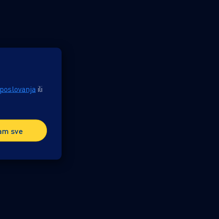
 poslovanja
ili
am sve