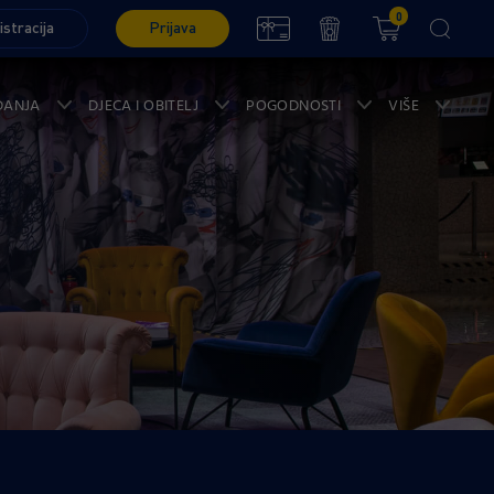
0
istracija
Prijava
ĐANJA
DJECA I OBITELJ
POGODNOSTI
VIŠE