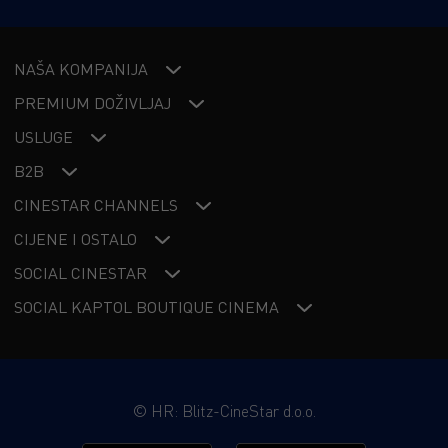
karijere i živote. Potraga za slobodom za ove umjetnike
pretvara se u borbu za opstanak, dok se Emir suočava s
NAŠA KOMPANIJA
vlastitim uvjerenjima.
PREMIUM DOŽIVLJAJ
USLUGE
B2B
CINESTAR CHANNELS
CIJENE I OSTALO
SOCIAL CINESTAR
SOCIAL KAPTOL BOUTIQUE CINEMA
©
HR: Blitz-CineStar d.o.o.