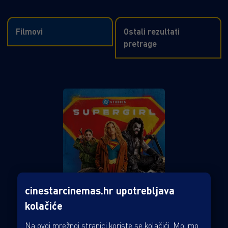
Filmovi
Ostali rezultati
pretrage
cinestarcinemas.hr upotrebljava
kolačiće
Na ovoj mrežnoj stranici koriste se kolačići. Molimo