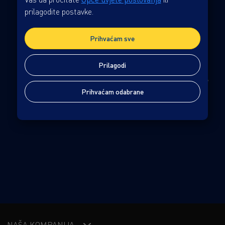
prilagodite postavke.
TENISICE
Prihvaćam sve
Žanr: Animirani
1h 33min
Prilagodi
Kada se jedna dizajnerska tenisica izgubi na ulicama New
Prihvaćam odabrane
Yorka, prisiljena je izaći iz svoje zone komfora i suočiti se
s nepoznatim svijetom izvan kutije. U potrazi za svojom
VIDI VIŠE
sestrom i povratkom vlasniku, kreće na uzbudljivo
putovanje kroz grad, susrećući neobične likove i
otkrivajući što znači biti hrabar i vjerovati u sebe.
TENISICE je šarmantna i vizualno atraktivna priča koja
će osvojiti sve generacije, podsjećajući da i oni najmanji
mogu napraviti velike korake.
NAŠA KOMPANIJA