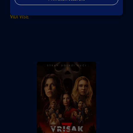
Sam (Rebel Wilson) to dosad nije bio problem — sve dok
nije dobila jedan od najtežih zadataka u karijeri: biti
VIDI VIŠE
vjenčana kuma svojoj prijateljici iz djetinjstva. Daleko
izvan zone komfora, Sam jedva održava fasadu pouzdane
prijateljice čak i na dan raskošnog vjenčanja. A što je još
gore, tri djeveruše kritički promatraju svaki njezin potez.
No kad tim plaćenika uzme ultrabogate uzvanike za
taoce, Sam mora učiniti ono što nijedna druga djeveruša
ne može — povesti rat protiv svakoga tko bi uništio
najvažniji dan u životu njezine najbolje prijateljice.