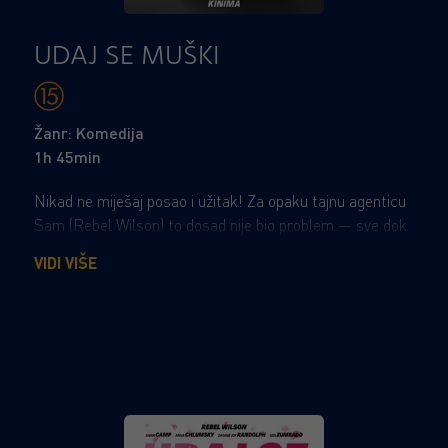
UDAJ SE MUŠKI
Žanr: Komedija
1h 45min
Nikad ne miješaj posao i užitak! Za opaku tajnu agenticu
Sam (Rebel Wilson) to dosad nije bio problem — sve dok
nije dobila jedan od najtežih zadataka u karijeri: biti
VIDI VIŠE
vjenčana kuma svojoj prijateljici iz djetinjstva. Daleko
izvan zone komfora, Sam jedva održava fasadu pouzdane
prijateljice čak i na dan raskošnog vjenčanja. A što je još
gore, tri djeveruše kritički promatraju svaki njezin potez.
No kad tim plaćenika uzme ultrabogate uzvanike za
taoce, Sam mora učiniti ono što nijedna druga djeveruša
ne može — povesti rat protiv svakoga tko bi uništio
najvažniji dan u životu njezine najbolje prijateljice.