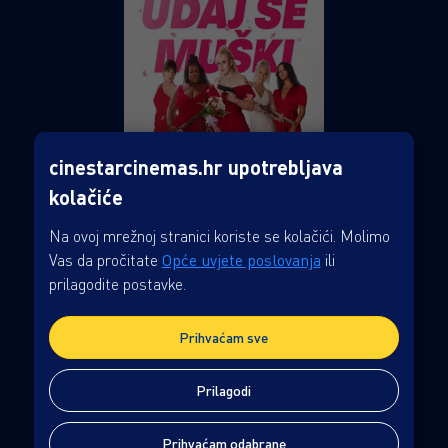
cinestarcinemas.hr upotrebljava
kolačiće
Na ovoj mrežnoj stranici koriste se kolačići. Molimo
Vas da pročitate
Opće uvjete poslovanja
ili
prilagodite postavke.
UDAJ SE MUŠKI - CINELADY
Prihvaćam sve
Žanr: Komedija
Prilagodi
1h 45min
Nikad ne miješaj posao i užitak! Za opaku tajnu agenticu
Prihvaćam odabrane