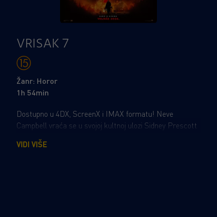
VRISAK 7
Žanr: Horor
1h 54min
Dostupno u 4DX, ScreenX i IMAX formatu! Neve
Campbell vraća se u svojoj kultnoj ulozi Sidney Prescott
u novom poglavlju legendarne horor franšize. Kada se u
VIDI VIŠE
mirnom gradiću u kojem je Sidney izgradila novi život
pojavi novi Ghostface, njezini najmračniji strahovi ponovno
oživljavaju – a njezina kći postaje nova meta ubojitog
napadača. Odlučna da zaštiti svoju obitelj, Sidney se
mora suočiti s užasima prošlosti kako bi jednom zauvijek
okončala krvavi niz.